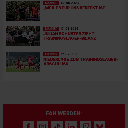
MÄNNER
02.08.2026
„WEIL ES FÜR UNS PERFEKT IST“
MÄNNER
01.08.2026
JULIAN SCHUSTER ZIEHT
TRAININGSLAGER-BILANZ
MÄNNER
31.07.2026
NIEDERLAGE ZUM TRAININGSLAGER-
ABSCHLUSS
FAN WERDEN: