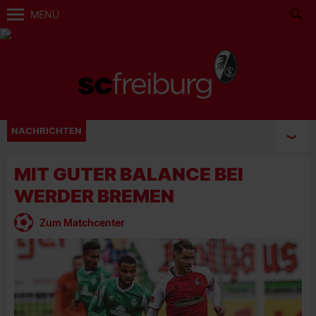
MENÜ
NACHRICHTEN
MIT GUTER BALANCE BEI
WERDER BREMEN
Zum Matchcenter