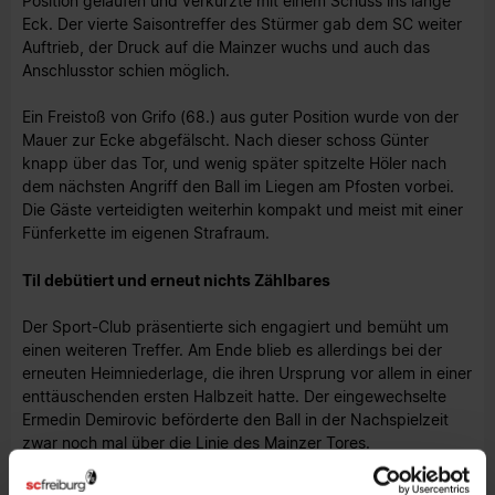
Position gelaufen und verkürzte mit einem Schuss ins lange
Eck. Der vierte Saisontreffer des Stürmer gab dem SC weiter
Auftrieb, der Druck auf die Mainzer wuchs und auch das
Anschlusstor schien möglich.
Ein Freistoß von Grifo (68.) aus guter Position wurde von der
Mauer zur Ecke abgefälscht. Nach dieser schoss Günter
knapp über das Tor, und wenig später spitzelte Höler nach
dem nächsten Angriff den Ball im Liegen am Pfosten vorbei.
Die Gäste verteidigten weiterhin kompakt und meist mit einer
Fünferkette im eigenen Strafraum.
Til debütiert und erneut nichts Zählbares
Der Sport-Club präsentierte sich engagiert und bemüht um
einen weiteren Treffer. Am Ende blieb es allerdings bei der
erneuten Heimniederlage, die ihren Ursprung vor allem in einer
enttäuschenden ersten Halbzeit hatte. Der eingewechselte
Ermedin Demirovic beförderte den Ball in der Nachspielzeit
zwar noch mal über die Linie des Mainzer Tores.
Schiedsrichter Martin Petersen hatte zuvor aber ein Foulspiel
des Stürmers an Torwart Zentner gesehen.