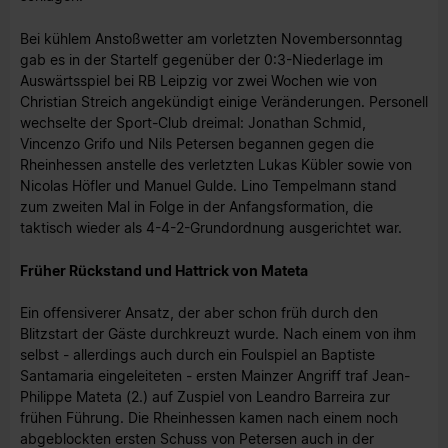
Bei kühlem Anstoßwetter am vorletzten Novembersonntag
gab es in der Startelf gegenüber der 0:3-Niederlage im
Auswärtsspiel bei RB Leipzig vor zwei Wochen wie von
Christian Streich angekündigt einige Veränderungen. Personell
wechselte der Sport-Club dreimal: Jonathan Schmid,
Vincenzo Grifo und Nils Petersen begannen gegen die
Rheinhessen anstelle des verletzten Lukas Kübler sowie von
Nicolas Höfler und Manuel Gulde. Lino Tempelmann stand
zum zweiten Mal in Folge in der Anfangsformation, die
taktisch wieder als 4-4-2-Grundordnung ausgerichtet war.
Früher Rückstand und Hattrick von Mateta
Ein offensiverer Ansatz, der aber schon früh durch den
Blitzstart der Gäste durchkreuzt wurde. Nach einem von ihm
selbst - allerdings auch durch ein Foulspiel an Baptiste
Santamaria eingeleiteten - ersten Mainzer Angriff traf Jean-
Philippe Mateta (2.) auf Zuspiel von Leandro Barreira zur
frühen Führung. Die Rheinhessen kamen nach einem noch
abgeblockten ersten Schuss von Petersen auch in der