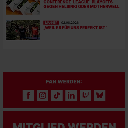
CONFERENCE-LEAGUE-PLAYOFFS
GEGEN HELSINKI ODER MOTHERWELL
MÄNNER
02.08.2026
„WEIL ES FÜR UNS PERFEKT IST“
FAN WERDEN:
MITGLIED WERDEN