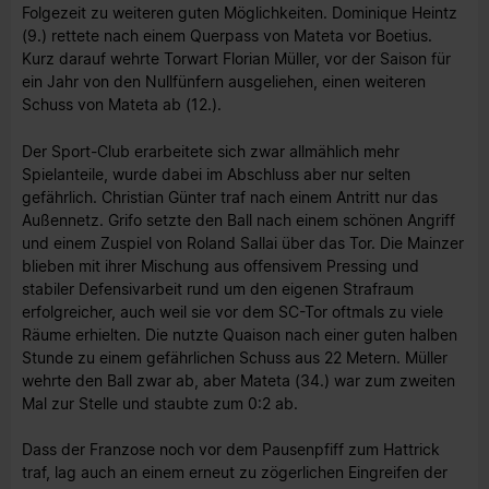
Folgezeit zu weiteren guten Möglichkeiten. Dominique Heintz
(9.) rettete nach einem Querpass von Mateta vor Boetius.
Kurz darauf wehrte Torwart Florian Müller, vor der Saison für
ein Jahr von den Nullfünfern ausgeliehen, einen weiteren
Schuss von Mateta ab (12.).
Der Sport-Club erarbeitete sich zwar allmählich mehr
Spielanteile, wurde dabei im Abschluss aber nur selten
gefährlich. Christian Günter traf nach einem Antritt nur das
Außennetz. Grifo setzte den Ball nach einem schönen Angriff
und einem Zuspiel von Roland Sallai über das Tor. Die Mainzer
blieben mit ihrer Mischung aus offensivem Pressing und
stabiler Defensivarbeit rund um den eigenen Strafraum
erfolgreicher, auch weil sie vor dem SC-Tor oftmals zu viele
Räume erhielten. Die nutzte Quaison nach einer guten halben
Stunde zu einem gefährlichen Schuss aus 22 Metern. Müller
wehrte den Ball zwar ab, aber Mateta (34.) war zum zweiten
Mal zur Stelle und staubte zum 0:2 ab.
Dass der Franzose noch vor dem Pausenpfiff zum Hattrick
traf, lag auch an einem erneut zu zögerlichen Eingreifen der