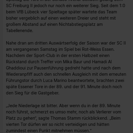
SC Freiburg II jedoch nur noch ein weiterer Sieg. Seit dem 1:0
beim VfB Lübeck vier Spieltage später wartete das Team
bisher vergeblich auf einen weiteren Dreier und steht mit
großem Abstand auf einen Nichtabstiegsplatz am
Tabellenende.
Nahe dran am dritten Auswärtserfolg der Saison war der SC II
am vergangenen Samstag im Spiel bei Rot-Weiss Essen.
Nachdem der Sport-Club in der ersten Halbzeit einen
Rückstand durch Treffer von Mika Baur und Hamadi Al
Ghaddioui zur Pausenführung gedreht hatte und nach dem
Wiederanpfiff auch den schnellen Ausgleich mit dem erneuten
Führungstor durch Luca Marino beantwortete, brachten zwei
späte Essener Tore in der 89. und der 91. Minute doch noch
den Sieg für die Gastgeber.
„Jede Niederlage ist bitter. Aber wenn du in der 89. Minute
noch führst, schmerzt es umso mehr, noch als Verlierer vom
Platz zu gehen“, sagte Thomas Stamm rückblickend. „Beim
vierten Tor dürfen wir so nicht verteidigen und hätten
zumindest einen Punkt mitnehmen müssen.“