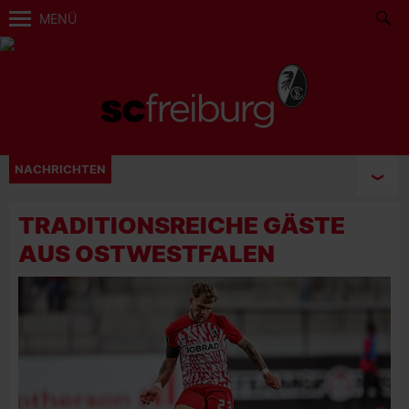
MENÜ
NACHRICHTEN
TRADITIONSREICHE GÄSTE
AUS OSTWESTFALEN