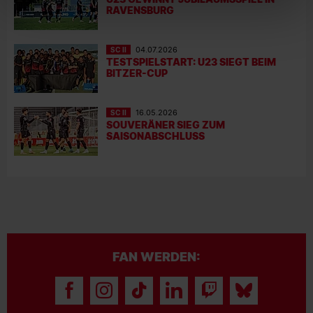
RAVENSBURG
SC II
04.07.2026
TESTSPIELSTART: U23 SIEGT BEIM
BITZER-CUP
SC II
16.05.2026
SOUVERÄNER SIEG ZUM
SAISONABSCHLUSS
FAN WERDEN: