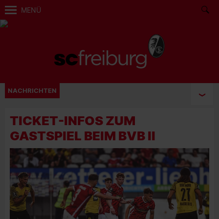
MENÜ
NACHRICHTEN
TICKET-INFOS ZUM
GASTSPIEL BEIM BVB II