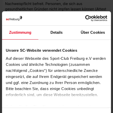
Nachweispflicht befreit. Personen, die sich aus
gesundheitlichen Gründen nicht impfen lassen können (Attest
notwendig, nicht älter als sechs Wochen), werden getestet
zugelassen. Für die genannten Ausnahmen darf das
Testergebnis eines Antigen-Schnelltests nicht älter als 24
Stunden sein, eines PCR-Tests nicht älter als 48 Stunden.
Zustimmung
Details
Über Cookies
Weitere Infos entnehmen Sie der Meldung auf der
Website des
BVB
.
Unsere SC-Website verwendet Cookies
Auf dieser Webseite des Sport-Club Freiburg e.V werden
Cookies und ähnliche Technologien (zusammen
nachfolgend „Cookies“) für unterschiedliche Zwecke
eingesetzt, die auf Ihrem Endgerät gespeichert werden
MEHR NEWS
und ggf. eine Zuordnung zu Ihrer Person ermöglichen.
SC II
07.08.2026
Bitte beachten Sie, dass einige Cookies unbedingt
MIT VORFREUDE ZUM AUFTAKT IN
AALEN
erforderlich sind, um diese Webseite bereitzustellen.
Sofern Sie Ihre Einwilligung erteilen, werden weitere
SC II
05.08.2026
MIT FREUDE AM FUSSBALL UND R
Cookies eingesetzt mittels derer auch personenbezogene