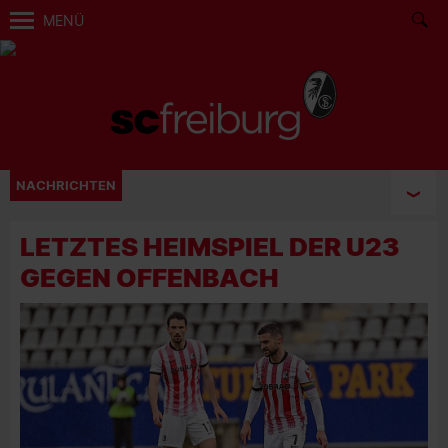
MENÜ
NACHRICHTEN
LETZTES HEIMSPIEL DER U23
GEGEN OFFENBACH