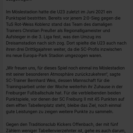
Im Möslestadion hatte die U23 zuletzt im Juni 2021 ein
Punktspiel bestritten. Bereits vor jenem 2:0-Sieg gegen die
TuS Rot-Weiss Koblenz stand das Team des damaligen
Trainers Christian Preußer als Regionalligameister und
Aufsteiger in die 3. Liga fest, was den Umzug ins
Dreisamstadion nach sich zog. Dort spielte die U23 auch nach
ihren drei Drittligajahren weiter, da die SC-Profis inzwischen
ins neue Europa-Park Stadion umgezogen waren.
„Wir freuen uns, für dieses Spiel noch einmal ins Möslestadion
mit seiner besonderen Atmosphäre zurückzukehren“, sagte
SC-Trainer Bernhard Weis, dessen Mannschaft für die
Trainingsarbeit unter der Woche weiterhin ihr Zuhause in der
Freiburger Fußballschule hat. Für die verbleibenden beiden
Punktspiele, vor denen der SC Freiburg II mit 45 Punkten auf
dem elften Tabellenplatz steht, bleibe das Ziel, noch einmal
gute Leistungen zu zeigen weitere Punkte zu sammeln.
Gegen den Traditionsclub Kickers Offenbach, der mit fünf
Zählern weniger Tabellenvierzehnter ist, gehe es auch darum,