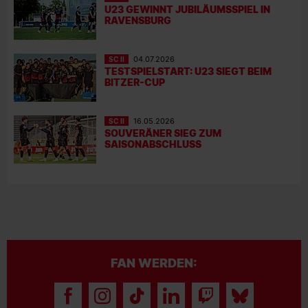
U23 GEWINNT JUBILÄUMSSPIEL IN
RAVENSBURG
SC II
04.07.2026
TESTSPIELSTART: U23 SIEGT BEIM
BITZER-CUP
SC II
16.05.2026
SOUVERÄNER SIEG ZUM
SAISONABSCHLUSS
FAN WERDEN: