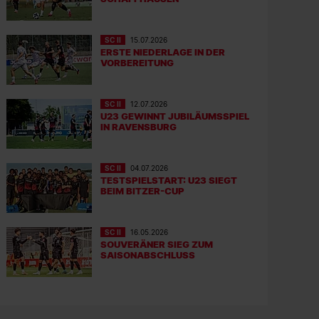
SC II
15.07.2026
ERSTE NIEDERLAGE IN DER
VORBEREITUNG
SC II
12.07.2026
U23 GEWINNT JUBILÄUMSSPIEL
IN RAVENSBURG
SC II
04.07.2026
TESTSPIELSTART: U23 SIEGT
BEIM BITZER-CUP
SC II
16.05.2026
SOUVERÄNER SIEG ZUM
SAISONABSCHLUSS