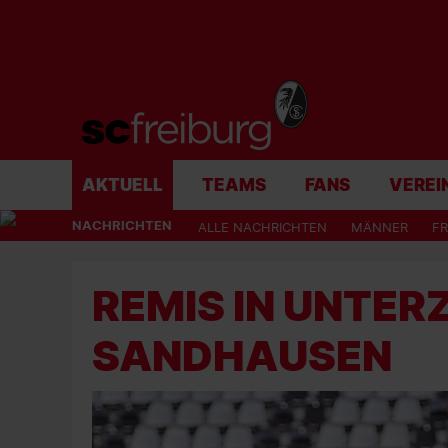
AKTUELL
TEAMS
FANS
VEREI
NACHRICHTEN
ALLE NACHRICHTEN
MÄNNER
F
REMIS IN UNTER
SANDHAUSEN