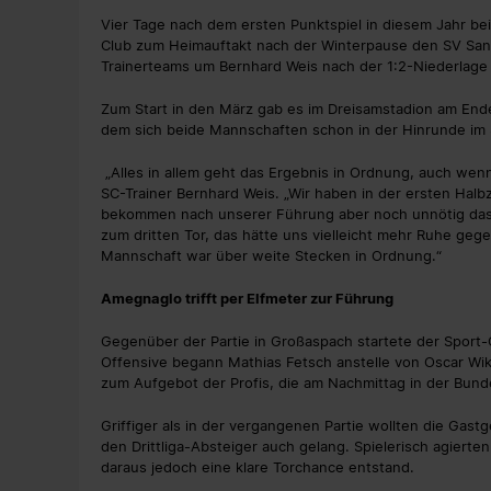
Vier Tage nach dem ersten Punktspiel in diesem Jahr b
Club zum Heimauftakt nach der Winterpause den SV Sa
Trainerteams um Bernhard Weis nach der 1:2-Niederlag
Zum Start in den März gab es im Dreisamstadion am Ende
dem sich beide Mannschaften schon in der Hinrunde im 
„Alles in allem geht das Ergebnis in Ordnung, auch wenn
SC-Trainer Bernhard Weis. „Wir haben in der ersten Halb
bekommen nach unserer Führung aber noch unnötig das 
zum dritten Tor, das hätte uns vielleicht mehr Ruhe ge
Mannschaft war über weite Stecken in Ordnung.“
Amegnaglo trifft per Elfmeter zur Führung
Gegenüber der Partie in Großaspach startete der Sport-
Offensive begann Mathias Fetsch anstelle von Oscar Wik
zum Aufgebot der Profis, die am Nachmittag in der Bundes
Griffiger als in der vergangenen Partie wollten die Gas
den Drittliga-Absteiger auch gelang. Spielerisch agierte
daraus jedoch eine klare Torchance entstand.