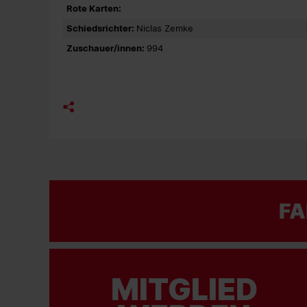
Rote Karten:
Schiedsrichter:
Niclas Zemke
Zuschauer/innen:
994
FA
MITGLIED