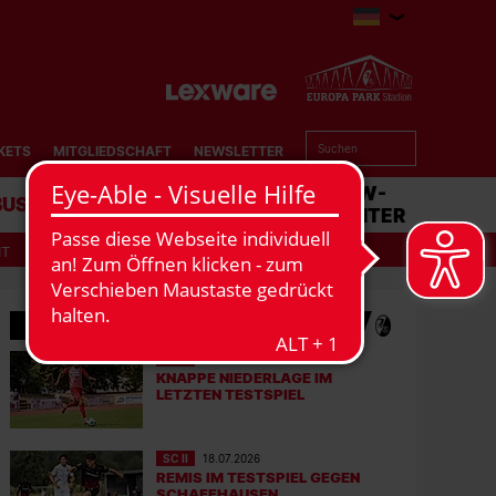
KETS
MITGLIEDSCHAFT
NEWSLETTER
BUSINESS
STADION
MATCHCENTER
IT
MEHR NEWS
SC II
01.08.2026
KNAPPE NIEDERLAGE IM
LETZTEN TESTSPIEL
SC II
18.07.2026
REMIS IM TESTSPIEL GEGEN
SCHAFFHAUSEN