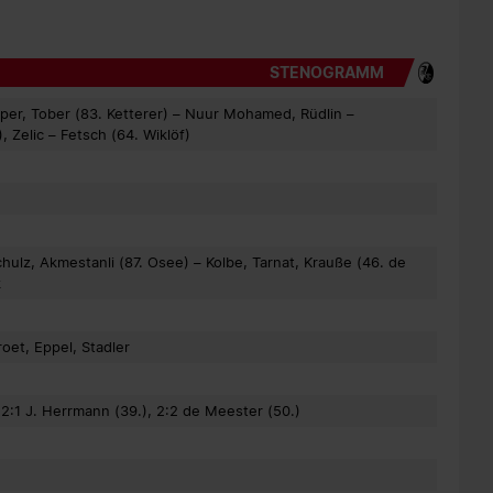
STENOGRAMM
er, Tober (83. Ketterer) – Nuur Mohamed, Rüdlin –
 Zelic – Fetsch (64. Wiklöf)
hulz, Akmestanli (87. Osee) – Kolbe, Tarnat, Krauße (46. de
k
oet, Eppel, Stadler
 2:1 J. Herrmann (39.), 2:2 de Meester (50.)