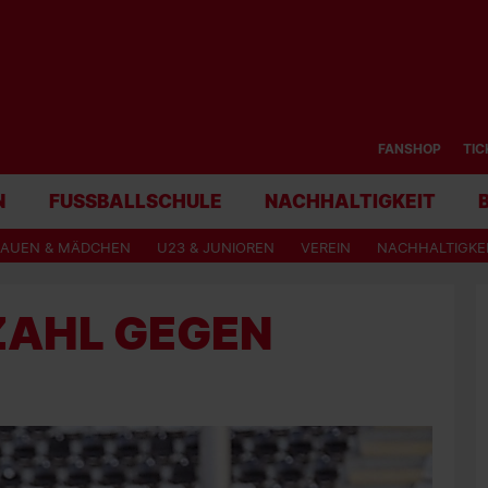
FANSHOP
TIC
N
FUSSBALLSCHULE
NACHHALTIGKEIT
RAUEN & MÄDCHEN
U23 & JUNIOREN
VEREIN
NACHHALTIGKE
ZAHL GEGEN