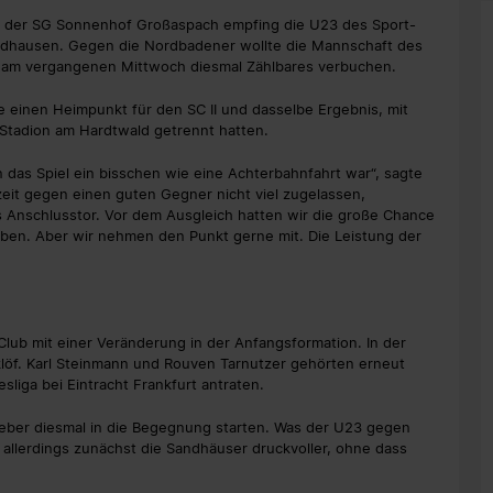
ei der SG Sonnenhof Großaspach empfing die U23 des Sport-
ndhausen. Gegen die Nordbadener wollte die Mannschaft des
e am vergangenen Mittwoch diesmal Zählbares verbuchen.
 einen Heimpunkt für den SC II und dasselbe Ergebnis, mit
Stadion am Hardtwald getrennt hatten.
 das Spiel ein bisschen wie eine Achterbahnfahrt war“, sagte
zeit gegen einen guten Gegner nicht viel zugelassen,
Anschlusstor. Vor dem Ausgleich hatten wir die große Chance
geben. Aber wir nehmen den Punkt gerne mit. Die Leistung der
Club mit einer Veränderung in der Anfangsformation. In der
löf. Karl Steinmann und Rouven Tarnutzer gehörten erneut
liga bei Eintracht Frankfurt antraten.
tgeber diesmal in die Begegnung starten. Was der U23 gegen
n allerdings zunächst die Sandhäuser druckvoller, ohne dass