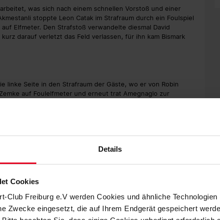
rarbeitet, was sich nach einem schnellen Vorstoß und einer
kmestanli stoppte Leon Catak im Strafraum durch ein Foulspiel
auf Elfmeter. Den Strafstoß verwandelte diesmal David
kurz darauf verletzt das Feld verlassen, für ihn kam Bismark
e linke Seite in den Strafraum der Gäste, wo er von Robin
Zemke auf Foulelfmeter und erneut trat Amegnaglo zur
Angreifer nach einer Körpertäuschung flach in die rechte
eit, um den doppelten Dämpfer wegzustecken. Phil Halbbauer
ss für die Gäste ab, den Jaaso Janrunen parierte. Auf der
megnaglo verpasste aus spitzem Winkel seinen dritten Treffer
Details
n. Nach einer Flanke von Louis Kolbe köpfte der im
igen Metern zum Anschluss ein. Danach klärte Jantunen noch
 Auch in der Nachspielzeit der ersten Hälfte blieb
et Cookies
 das Tor. Kurz darauf lenkte Jantunen einen Distanzschuss von
rt-Club Freiburg e.V werden Cookies und ähnliche Technologie
che Zwecke eingesetzt, die auf Ihrem Endgerät gespeichert werd
C II die Chance, seine Führung auszubauen. Nach einem