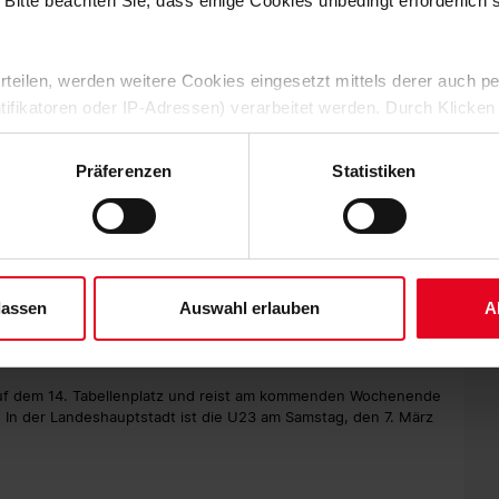
 Bitte beachten Sie, dass einige Cookies unbedingt erforderlich
rektschuss von Fetsch aber zu schwach. Was umso ärgerlicher
leich kamen. Nach einer Flanke von der rechten Seite traf der
nem Linksschuss aus rund elf Metern.
 erteilen, werden weitere Cookies eingesetzt mittels derer auch
ntifikatoren oder IP-Adressen) verarbeitet werden. Durch Klicken
 der Speicherung aller aufgeführten Cookies und der entsprech
 der SV Sandhausen wieder mehr Spielanteile. Der SC II
 die unten jeweils angegebene Zwecke gem. § 25 Abs. 1 TDDDG,
nell umzuschalten. Inzwischen auch mit Oscar Wiklöf, der
Präferenzen
Statistiken
 war. Weitere Torchancen gab es aber zunächst auf beiden
ene Auswahl treffen und diese durch Klicken auf den „Auswahl er
rte Jantunen vor de Meester zur Ecke ( 72.).
es“ auswählen, werden nur unbedingt erforderliche Cookies einge
derzeit widerrufen. Weitere Informationen entnehmen Sie bitte un
 der Sport-Club in Unterzahl. Der bereits verwarnte Zelic sah
 unserem
Impressum
."
Die kann man geben, aber dann hätte ich mir auch gewünscht,
Louis Tober ahndet“, so SC-Trainer Weis. „Hinten raus haben wir
lassen
Auswahl erlauben
A
lem aber durch leidenschaftliche Defensivarbeit, bei der der
er Nachspielzeit ging ein Kopfball von Herrmann (90.+3)
n auf dem 14. Tabellenplatz und reist am kommenden Wochenende
 In der Landeshauptstadt ist die U23 am Samstag, den 7. März