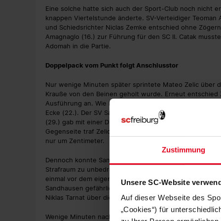
Eine solche hatte sich auch der Sport-Club noch nicht e
knappen Viertelstunde änderte. SV-Verteidiger Teoman A
und Schiedsrichter Niclas Zemke entschied ohne Zögern 
Amagnaglo (16.) zur Führung für den SC II. Catak musste 
Adomah in die Partie.
Doppelpack vom Punkt folgt Anschlusstor
Nur wenige Minuten später sprintete Mateo Zelic über di
Krauße von den Beinen geholt wurde. Erneut entschied 
Ausführung an. Wie beim ersten Mal verwandelte der SC-
Ecke (22.). Der SV Sandhausen brauchte eine gewisse Z
(29.) gab mit einer Direktabnahme den nächsten Torschu
Gegenseite traf Zelic kurz darauf das Außennetz, und A
nur um Zentimeter.
Zustimmung
Dennoch konnte Sandhausen noch vor der Pause verkürze
Strafraum zu unbedrängte Jahn Herrmann (39.) aus wen
einmal vor dem eigenen Strafraum bei einem Gästekonter.
Unsere SC-Website verwend
Sandhausen gefährlich. Ein Kopfball von Kolbe ging über
Niklas Tarnat über die Latte.
Auf dieser Webseite des Spo
„Cookies“) für unterschiedli
Wenige Minuten nach dem Wiederanpfiff bot sich dem S