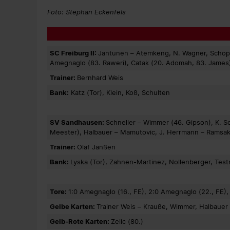
Foto: Stephan Eckenfels
SC Freiburg II:
Jantunen – Atemkeng, N. Wagner, Schopp
Amegnaglo (83. Raweri), Catak (20. Adomah, 83. James),
Trainer:
Bernhard Weis
Bank:
Katz (Tor), Klein, Koß, Schulten
SV Sandhausen:
Schneller – Wimmer (46. Gipson), K. Sc
Meester), Halbauer – Mamutovic, J. Herrmann – Ramsa
Trainer:
Olaf Janßen
Bank:
Lyska (Tor), Zahnen-Martinez, Nollenberger, Testr
Tore:
1:0 Amegnaglo (16., FE), 2:0 Amegnaglo (22., FE),
Gelbe Karten:
Trainer Weis – Krauße, Wimmer, Halbauer
Gelb-Rote Karten:
Zelic (80.)