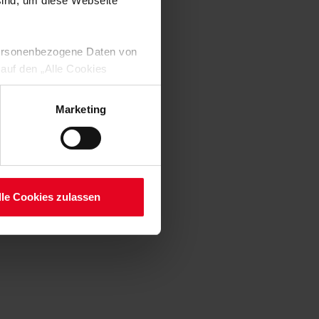
 sind, um diese Webseite
 personenbezogene Daten von
 auf den „Alle Cookies
enden Verarbeitung Ihrer
 Art. 6 Abs. 1 lit. a DSGVO
Marketing
lauben“-Button bestätigen.
setzt. Ihre etwaig erteilten
serer
lle Cookies zulassen