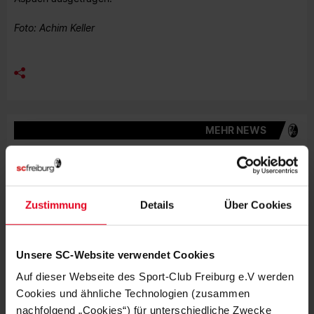
Foto: Achim Keller
MEHR NEWS
SC II
07.08.2026
MIT VORFREUDE ZUM AUFTAKT IN
AALEN
Zustimmung
Details
Über Cookies
SC II
05.08.2026
MIT FREUDE AM FUSSBALL UND R
ICHTIG GUTEN TALENTEN
Unsere SC-Website verwendet Cookies
Auf dieser Webseite des Sport-Club Freiburg e.V werden
SC II
01.08.2026
KNAPPE NIEDERLAGE IM LETZTEN
Cookies und ähnliche Technologien (zusammen
TESTSPIEL
nachfolgend „Cookies“) für unterschiedliche Zwecke