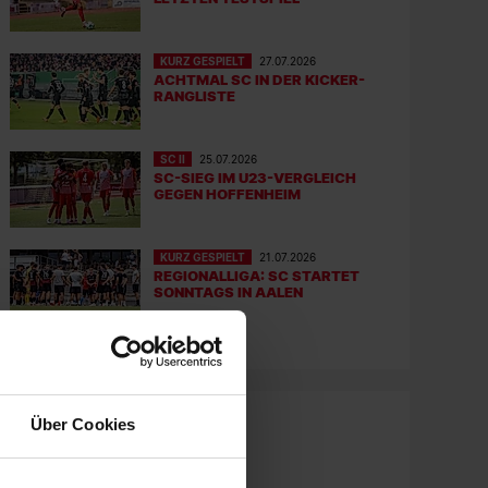
KURZ GESPIELT
27.07.2026
ACHTMAL SC IN DER KICKER-
RANGLISTE
SC II
25.07.2026
SC-SIEG IM U23-VERGLEICH
GEGEN HOFFENHEIM
KURZ GESPIELT
21.07.2026
REGIONALLIGA: SC STARTET
SONNTAGS IN AALEN
Über Cookies