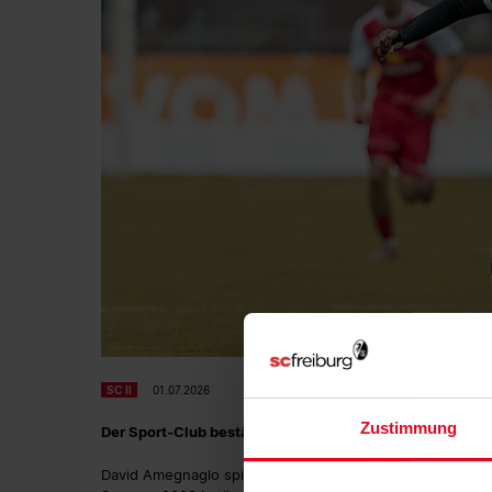
SC II
01.07.2026
Zustimmung
Der Sport-Club bestätigt den Wechsel von David Amegna
David Amegnaglo spielte in der Jugend beim FC Bayern