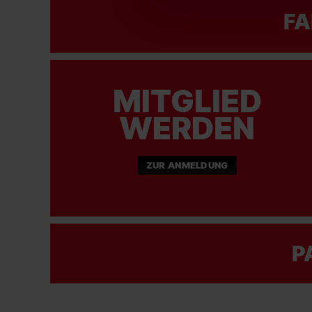
FA
MITGLIED
WERDEN
ZUR ANMELDUNG
P