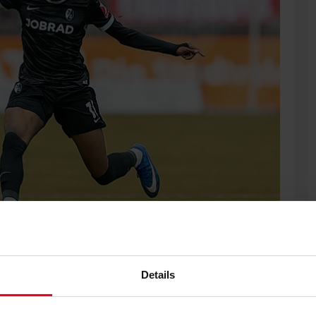
Details
glo zum KVC Westerlo in die belgische Jupiler Pro League.
 München und der SpVgg Unterhaching und wechselte im