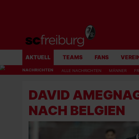
AKTUELL
TEAMS
FANS
VEREI
NACHRICHTEN
ALLE NACHRICHTEN
MÄNNER
F
DAVID AMEGNA
NACH BELGIEN