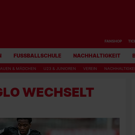
FANSHOP
TIC
N
FUSSBALLSCHULE
NACHHALTIGKEIT
RAUEN & MÄDCHEN
U23 & JUNIOREN
VEREIN
NACHHALTIGKE
GLO WECHSELT