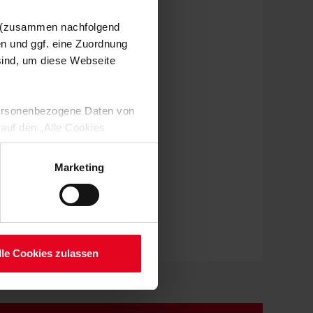
n (zusammen nachfolgend
en und ggf. eine Zuordnung
 sind, um diese Webseite
 personenbezogene Daten von
 auf den „Alle Cookies
enden Verarbeitung Ihrer
 Art. 6 Abs. 1 lit. a DSGVO
Marketing
lauben“-Button bestätigen.
setzt. Ihre etwaig erteilten
serer
lle Cookies zulassen