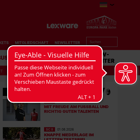
KETS
MITGLIEDSCHAFT
NEWSLETTER
BUSINESS
STADION
MATCHCENTER
IT
MEHR NEWS
SC II
05.08.2026
MIT FREUDE AM FUSSBALL UND R
ICHTIG GUTEN TALENTEN
SC II
01.08.2026
KNAPPE NIEDERLAGE IM
LETZTEN TESTSPIEL