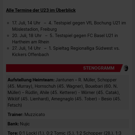
Alle Termine der U23 im Überblick
17. Juli, 14 Uhr – 4. Testspiel gegen VfL Bochung U21 im
Möslestadion, Freiburg
20. Juli, 18 Uhr – 5. Testspiel gegen FC Basel U21 in
Hartheim am Rhein
27. Juli, 14 Uhr – 1. Spieltag Regionalliga Südwest vs.
Kickers Offenbach
STENOGRAMM
Aufstellung Heimteam:
Jantunen – R. Müller, Schopper
(45. Murray), Hornschuh (45. Wagner), Bouebari (60. N.
Müller) – Rüdlin, Ahile (45. Ketterer) - Wörner (45. Catak),
Wiklöf (45. Lienhard), Amegnaglo (45. Tober) - Besio (45.
Fetsch)
Trainer:
Muzzicato
Bank:
Nujic
Tore:
0:1 Lockl (1.), 0:2 Tomic (5.), 1:2 Schopper (28.), 1:3