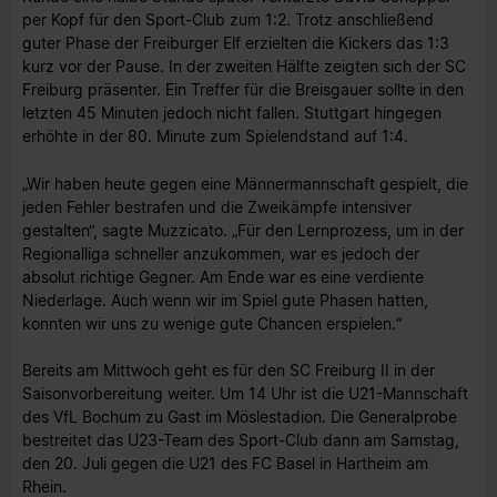
per Kopf für den Sport-Club zum 1:2. Trotz anschließend
guter Phase der Freiburger Elf erzielten die Kickers das 1:3
kurz vor der Pause. In der zweiten Hälfte zeigten sich der SC
Freiburg präsenter. Ein Treffer für die Breisgauer sollte in den
letzten 45 Minuten jedoch nicht fallen. Stuttgart hingegen
erhöhte in der 80. Minute zum Spielendstand auf 1:4.
„Wir haben heute gegen eine Männermannschaft gespielt, die
jeden Fehler bestrafen und die Zweikämpfe intensiver
gestalten“, sagte Muzzicato. „Für den Lernprozess, um in der
Regionalliga schneller anzukommen, war es jedoch der
absolut richtige Gegner. Am Ende war es eine verdiente
Niederlage. Auch wenn wir im Spiel gute Phasen hatten,
konnten wir uns zu wenige gute Chancen erspielen.“
Bereits am Mittwoch geht es für den SC Freiburg II in der
Saisonvorbereitung weiter. Um 14 Uhr ist die U21-Mannschaft
des VfL Bochum zu Gast im Möslestadion. Die Generalprobe
bestreitet das U23-Team des Sport-Club dann am Samstag,
den 20. Juli gegen die U21 des FC Basel in Hartheim am
Rhein.