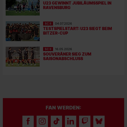
U23 GEWINNT JUBILÄUMSSPIEL IN
RAVENSBURG
SC II
04.07.2026
TESTSPIELSTART: U23 SIEGT BEIM
BITZER-CUP
SC II
16.05.2026
SOUVERÄNER SIEG ZUM
SAISONABSCHLUSS
FAN WERDEN: