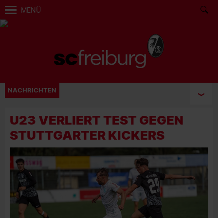
MENÜ
NACHRICHTEN
U23 VERLIERT TEST GEGEN
STUTTGARTER KICKERS