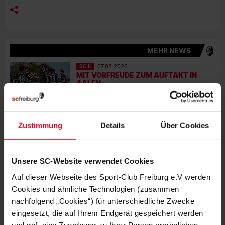
MEHR NEWS
SC II
07.08.2026
MIT VORFREUDE ZUM AUFTAKT IN
AALEN
SC II
05.08.2026
MIT FREUDE AM FUSSBALL UND R
Zustimmung
Details
Über Cookies
ICHTIG GUTEN TALENTEN
SC II
01.08.2026
Unsere SC-Website verwendet Cookies
KNAPPE NIEDERLAGE IM LETZTEN
TESTSPIEL
Auf dieser Webseite des Sport-Club Freiburg e.V werden
Cookies und ähnliche Technologien (zusammen
nachfolgend „Cookies“) für unterschiedliche Zwecke
KURZ GESPIELT
27.07.2026
ACHTMAL SC IN DER KICKER-
eingesetzt, die auf Ihrem Endgerät gespeichert werden
RANGLISTE
und ggf. eine Zuordnung zu Ihrer Person ermöglichen.