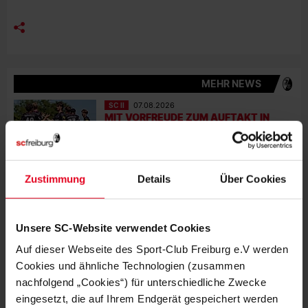
MEHR NEWS
SC II
07.08.2026
MIT VORFREUDE ZUM AUFTAKT IN
AALEN
SC II
05.08.2026
Zustimmung
Details
Über Cookies
MIT FREUDE AM FUSSBALL UND R
ICHTIG GUTEN TALENTEN
Unsere SC-Website verwendet Cookies
SC II
01.08.2026
KNAPPE NIEDERLAGE IM LETZTEN
Auf dieser Webseite des Sport-Club Freiburg e.V werden
TESTSPIEL
Cookies und ähnliche Technologien (zusammen
nachfolgend „Cookies“) für unterschiedliche Zwecke
KURZ GESPIELT
27.07.2026
eingesetzt, die auf Ihrem Endgerät gespeichert werden
ACHTMAL SC IN DER KICKER-