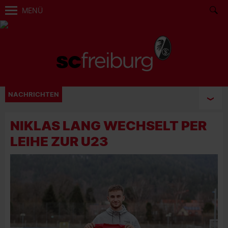
MENÜ
NACHRICHTEN
NIKLAS LANG WECHSELT PER
LEIHE ZUR U23