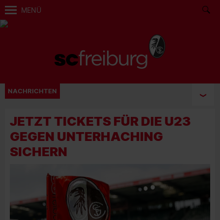
MENÜ
NACHRICHTEN
JETZT TICKETS FÜR DIE U23
GEGEN UNTERHACHING
SICHERN