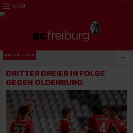
MENÜ
NACHRICHTEN
DRITTER DREIER IN FOLGE
GEGEN OLDENBURG