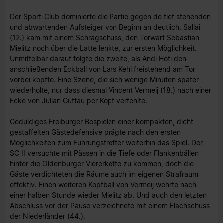
Der Sport-Club dominierte die Partie gegen de tief stehenden
und abwartenden Aufsteiger von Beginn an deutlich. Sallai
(12.) kam mit einem Schrägschuss, den Torwart Sebastian
Mielitz noch über die Latte lenkte, zur ersten Möglichkeit.
Unmittelbar darauf folgte die zweite, als Andi Hoti den
anschließenden Eckball von Lars Kehl freistehend am Tor
vorbei köpfte. Eine Szene, die sich wenige Minuten später
wiederholte, nur dass diesmal Vincent Vermeij (18.) nach einer
Ecke von Julian Guttau per Kopf verfehlte.
Geduldiges Freiburger Bespielen einer kompakten, dicht
gestaffelten Gästedefensive prägte nach den ersten
Möglichkeiten zum Führungstreffer weiterhin das Spiel. Der
SC II versuchte mit Pässen in die Tiefe oder Flankenbällen
hinter die Oldenburger Viererkette zu kommen, doch die
Gäste verdichteten die Räume auch im eigenen Strafraum
effektiv. Einen weiteren Kopfball von Vermeij wehrte nach
einer halben Stunde wieder Mielitz ab. Und auch den letzten
Abschluss vor der Pause verzeichnete mit einem Flachschuss
der Niederländer (44.).