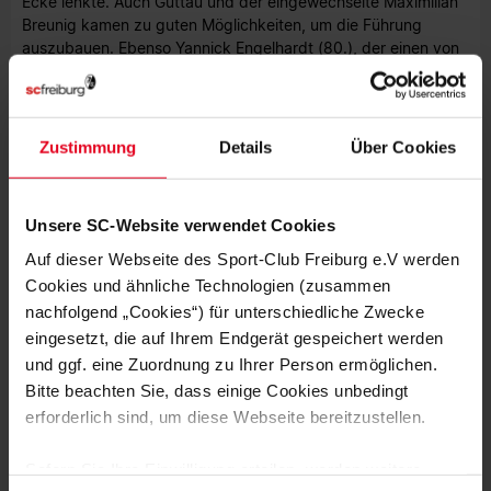
Ecke lenkte. Auch Guttau und der eingewechselte Maximilian
Breunig kamen zu guten Möglichkeiten, um die Führung
auszubauen. Ebenso Yannick Engelhardt (80.), der einen von
Vermeij abgelegten Ball um einen Schritt verpasste, und in
den Schlussminuten noch einmal Vermeij (88.) selbst.
Nach der Partie gegen den Drittliga-Aufsteiger tritt der SC
Zustimmung
Details
Über Cookies
Freiburg II am kommenden Wochenende wieder zu einem
Duell gegen einen Zweitliga-Absteiger an. Am Samstag, den
5. November (14 Uhr) ist die U23 bei der SG Dynamo Dresden
Unsere SC-Website verwendet Cookies
zu Gast.
Auf dieser Webseite des Sport-Club Freiburg e.V werden
Dirk Rohde
Cookies und ähnliche Technologien (zusammen
nachfolgend „Cookies“) für unterschiedliche Zwecke
Foto: Achim Keller
eingesetzt, die auf Ihrem Endgerät gespeichert werden
und ggf. eine Zuordnung zu Ihrer Person ermöglichen.
STENOGRAMM
Bitte beachten Sie, dass einige Cookies unbedingt
SC Freiburg II:
Atubolu – Treu, Hoti, K. Schmidt, Makengo
erforderlich sind, um diese Webseite bereitzustellen.
(89. Barbosa) – Kehl (61. M. Breunig), Y. Engelhardt, Stark
(79. Lienhard) – Sallai (79. Furrer), Guttau – Vermeij
Sofern Sie Ihre Einwilligung erteilen, werden weitere