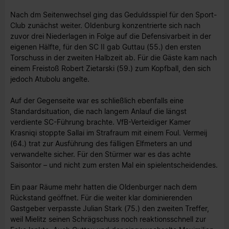
Nach dm Seitenwechsel ging das Geduldsspiel für den Sport-
Club zunächst weiter. Oldenburg konzentrierte sich nach
zuvor drei Niederlagen in Folge auf die Defensivarbeit in der
eigenen Hälfte, für den SC II gab Guttau (55.) den ersten
Torschuss in der zweiten Halbzeit ab. Für die Gäste kam nach
einem Freistoß Robert Zietarski (59.) zum Kopfball, den sich
jedoch Atubolu angelte.
Auf der Gegenseite war es schließlich ebenfalls eine
Standardsituation, die nach langem Anlauf die längst
verdiente SC-Führung brachte. VfB-Verteidiger Kamer
Krasniqi stoppte Sallai im Strafraum mit einem Foul. Vermeij
(64.) trat zur Ausführung des fälligen Elfmeters an und
verwandelte sicher. Für den Stürmer war es das achte
Saisontor – und nicht zum ersten Mal ein spielentscheidendes.
Ein paar Räume mehr hatten die Oldenburger nach dem
Rückstand geöffnet. Für die weiter klar dominierenden
Gastgeber verpasste Julian Stark (75.) den zweiten Treffer,
weil Mielitz seinen Schrägschuss noch reaktionsschnell zur