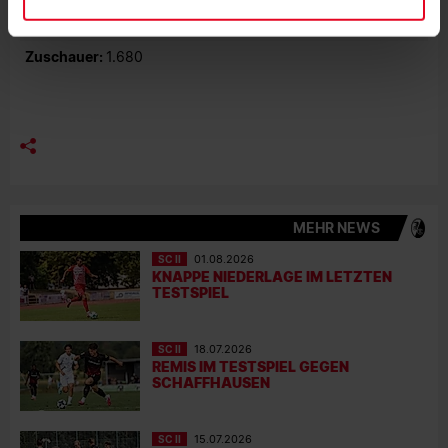
Schiedsrichter:
Patrick Alt (Illingen)
Zuschauer:
1.680
MEHR NEWS
SC II
01.08.2026
KNAPPE NIEDERLAGE IM LETZTEN
TESTSPIEL
SC II
18.07.2026
REMIS IM TESTSPIEL GEGEN
SCHAFFHAUSEN
SC II
15.07.2026