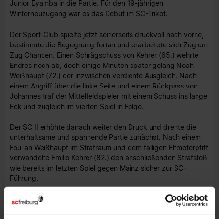
Junior Eyamba in die Partie. Für den 19-jährigen
Winterneuzugang war es das Debüt im SC-Trikot.
Der Sport-Club spielte jetzt seinerseits druckvoll nach vorne,
bestimmte die Begegnung fortan und erarbeitete sich Zug um
Zug Chancen. Einen Schrägschuss von Kehrer (65.) wehrte
Endres noch ab, doch einige Minuten später gelang Noah
Weißhaupt (72.) der inzwischen verdiente Ausgleich. Nach
einem Angriff über die linke Seite und einem Rückpass von
Johannes traf der Mittelfeldspieler mit einem Schuss ins lange
Eck und zugleich im vierten Spiel in Folge.
Der SC II erhöhte danach weiter den Druck und drehte die
unterhaltsame und spannende Partie zunächst. Nach einem
Foul an Weißhaupt im Strafraum und dem fälligen Elfmeterpfiff
verwandelte Emilio Kehrer (82.) den anschließenden Strafstoß
wie bereits im letzten Spiel gegen Mainz sicher zur SC-
Führung.
Allerdings schlugen die Hessen in der Schlussphase noch
einmal zurück. Bei einem Angriff über die linke Seite und