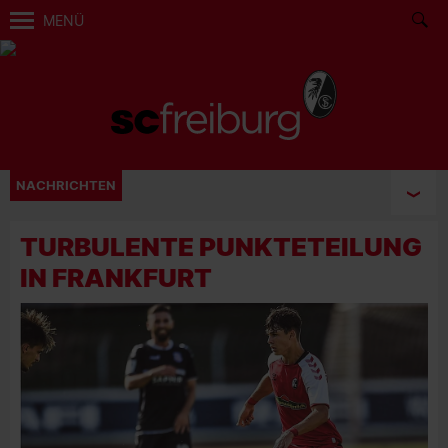
MENÜ
NACHRICHTEN
TURBULENTE PUNKTETEILUNG
IN FRANKFURT