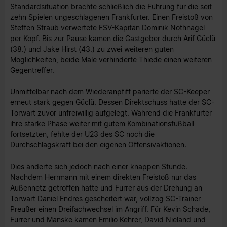
Standardsituation brachte schließlich die Führung für die seit
zehn Spielen ungeschlagenen Frankfurter. Einen Freistoß von
Steffen Straub verwertete FSV-Kapitän Dominik Nothnagel
per Kopf. Bis zur Pause kamen die Gastgeber durch Arif Güclü
(38.) und Jake Hirst (43.) zu zwei weiteren guten
Möglichkeiten, beide Male verhinderte Thiede einen weiteren
Gegentreffer.
Unmittelbar nach dem Wiederanpfiff parierte der SC-Keeper
erneut stark gegen Güclü. Dessen Direktschuss hatte der SC-
Torwart zuvor unfreiwillig aufgelegt. Während die Frankfurter
ihre starke Phase weiter mit gutem Kombinationsfußball
fortsetzten, fehlte der U23 des SC noch die
Durchschlagskraft bei den eigenen Offensivaktionen.
Dies änderte sich jedoch nach einer knappen Stunde.
Nachdem Herrmann mit einem direkten Freistoß nur das
Außennetz getroffen hatte und Furrer aus der Drehung an
Torwart Daniel Endres gescheitert war, vollzog SC-Trainer
Preußer einen Dreifachwechsel im Angriff. Für Kevin Schade,
Furrer und Manske kamen Emilio Kehrer, David Nieland und