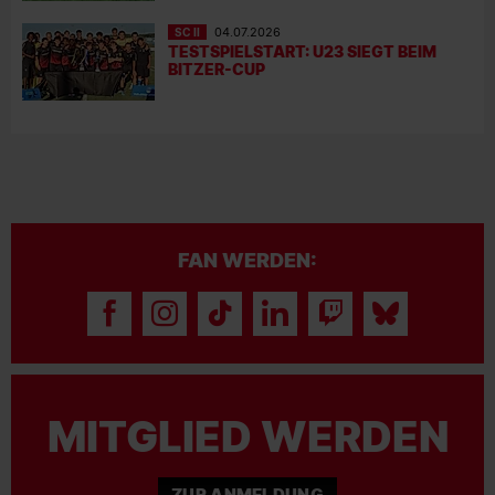
SC II
04.07.2026
TESTSPIELSTART: U23 SIEGT BEIM
BITZER-CUP
FAN WERDEN:
MITGLIED WERDEN
ZUR ANMELDUNG