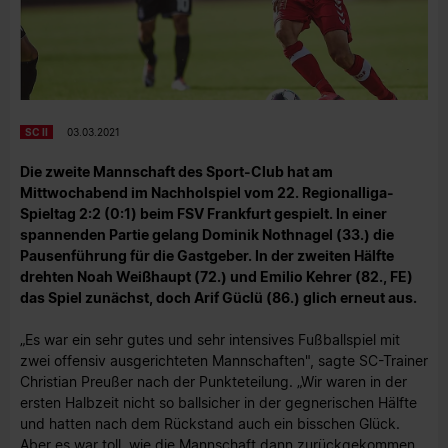
SC II
03.03.2021
Die zweite Mannschaft des Sport-Club hat am
Mittwochabend im Nachholspiel vom 22. Regionalliga-
Spieltag 2:2 (0:1) beim FSV Frankfurt gespielt. In einer
spannenden Partie gelang Dominik Nothnagel (33.) die
Pausenführung für die Gastgeber. In der zweiten Hälfte
drehten Noah Weißhaupt (72.) und Emilio Kehrer (82., FE)
das Spiel zunächst, doch Arif Güclü (86.) glich erneut aus.
„Es war ein sehr gutes und sehr intensives Fußballspiel mit
zwei offensiv ausgerichteten Mannschaften", sagte SC-Trainer
Christian Preußer nach der Punkteteilung. „Wir waren in der
ersten Halbzeit nicht so ballsicher in der gegnerischen Hälfte
und hatten nach dem Rückstand auch ein bisschen Glück.
Aber es war toll, wie die Mannschaft dann zurückgekommen