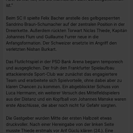
ist."
Beim SC II spielte Felix Bacher anstelle des gelbgesperrten
Sandrino Braun-Schumacher auf der zentralen Position in der
Dreierkette. Außerdem rückten Torwart Niclas Thiede, Kapitän
Johannes Flum und Guillaume Furrer neue in die
Anfangsformation. Der Schweizer ersetzte im Angriff den
verletzten Nishan Burkart.
Das Flutlichtspiel in der PSD Bank Arena begann temporeich
und ausgeglichen. Der früh den Frankfurter Spielaufbau
attackierende Sport-Club war zunächst das engagiertere
Team und erarbeitete sich Spielvorteile, ohne dabei aber zu
klaren Chancen zu kommen. Ein abgeblockter Schuss von
Luca Herrmann, ein weiterer Versuch des Mittelfeldspielers
aus der Distanz und ein Kopfball von Johannes Manske waren
erste Abschlüsse, die aber noch nicht für Gefahr sorgten.
Die Gastgeber wurden Mitte der ersten Halbzeit etwas
druckvoller. Nach einer Hereingabe von der linken Seite
musste Thiede erstmals vor Arif Güclü klären (24.). Eine