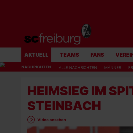
AKTUELL
TEAMS
FANS
VEREI
NACHRICHTEN
ALLE NACHRICHTEN
MÄNNER
F
HEIMSIEG IM SP
STEINBACH
Video ansehen