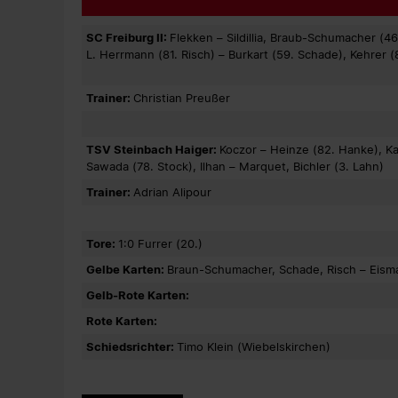
SC Freiburg II:
Flekken – Sildillia, Braub-Schumacher (4
L. Herrmann (81. Risch) – Burkart (59. Schade), Kehrer (
Trainer:
Christian Preußer
TSV Steinbach Haiger:
Koczor – Heinze (82. Hanke), Ka
Sawada (78. Stock), Ilhan – Marquet, Bichler (3. Lahn)
Trainer:
Adrian Alipour
Tore:
1:0 Furrer (20.)
Gelbe Karten:
Braun-Schumacher, Schade, Risch – Eisman
Gelb-Rote Karten:
Rote Karten:
Schiedsrichter:
Timo Klein (Wiebelskirchen)