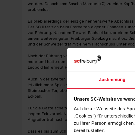
werden. Danach kam Sascha Marquet (7.) zu einer Kopfbal
problemlos.
Es blieb allerdings der einzige nennenswerte Abschluss
Der SC II tat sich beim Erarbeiten eigener Chancen zunä
zur Führung. Nachdem Torwart Raphael Koczor einen Schu
einem weiteren guten Freiburger Spielzug machtlos. Diesm
und der Schweizer traf mit einem Flachschuss unter Koc
Nach der Führung versuchte Steinbach zwar weiter nach v
mehr und hätte den Vorsprung vor der Pause ein erstes
Leopold lief erneut Furrer (38.) allein auf das Gästetor 
Auch in der zweiten Hälfte wechselten bisweilen die Bal
Zustimmung
letztlich mehr Spielkontrolle und auch mehr Chancen er
Steinbacher Tor, ebenso wie der zur Halbzeit für Braun
Eckball.
Unsere SC-Website verwend
Für die Gäste scheiterte Dino Bisanovic (53.) aus der Di
Auf dieser Webseite des Spo
langen Eck vorbei. Nach einer Stunde bot sich wieder Fu
„Cookies“) für unterschiedli
Angreifer traf nach einer abgefälschten Ecke von Herrman
zu Ihrer Person ermöglichen.
bereitzustellen.
Dass es bis zum Schluss spannend blieb, lag auch daran, 