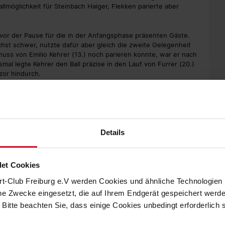
lmöglichkeit für Steinbach Haiger, Flekken parierte aber
 vor der Pause für die in der Anfangsphase präsenten Gäste.
chst schwer, nutzte dafür aber gleich die zweite Gelegenheit
ss von Emilio Kehrer (13.) noch parieren konnte, war er nach
al legte Kehrer den Ball präzise in den Lauf von Furrer (20.)
zor hindurch.
orne zu spielen, der SC II kontrollierte die Partie aber immer
 Mal ausbauen können. Nach einem langen Ball von Enzo
zu, scheiterte diesmal aber an Keeper Koczor.
lbesitzphasen, wobei es dabei blieb, dass sich der Sport-Club
Details
arbeitete. Nach einem Sololauf verfehlte Kimberly Ezekwem das
-Schumacher eingewechselte Felix Bacher per Kopf nach einem
et Cookies
stanz an Flekken, und ein Schuss von Sasa Strujic (64.) flog am
rt-Club Freiburg e.V werden Cookies und ähnliche Technologie
rrer die Gelegenheit zu erhöhen. Doch der gut postierte
che Zwecke eingesetzt, die auf Ihrem Endgerät gespeichert werd
n den Ball nicht richtig.
 Bitte beachten Sie, dass einige Cookies unbedingt erforderlich
dass der Sport-Club zwar gut und stabil verteidigte, im Spiel