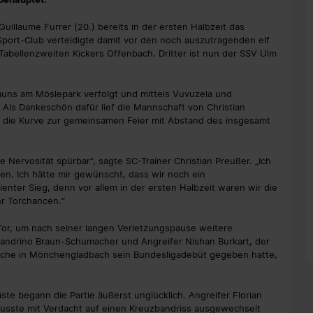
uillaume Furrer (20.) bereits in der ersten Halbzeit das
Sport-Club verteidigte damit vor den noch auszutragenden elf
abellenzweiten Kickers Offenbach. Dritter ist nun der SSV Ulm
Zauns am Möslepark verfolgt und mittels Vuvuzela und
Als Dankeschön dafür lief die Mannschaft von Christian
n die Kurve zur gemeinsamen Feier mit Abstand des insgesamt
 Nervosität spürbar“, sagte SC-Trainer Christian Preußer. „Ich
ben. Ich hätte mir gewünscht, dass wir noch ein
nter Sieg, denn vor allem in der ersten Halbzeit waren wir die
r Torchancen.“
Tor, um nach seiner langen Verletzungspause weitere
Sandrino Braun-Schumacher und Angreifer Nishan Burkart, der
Woche in Mönchengladbach sein Bundesligadebüt gegeben hatte,
te begann die Partie äußerst unglücklich. Angreifer Florian
musste mit Verdacht auf einen Kreuzbandriss ausgewechselt