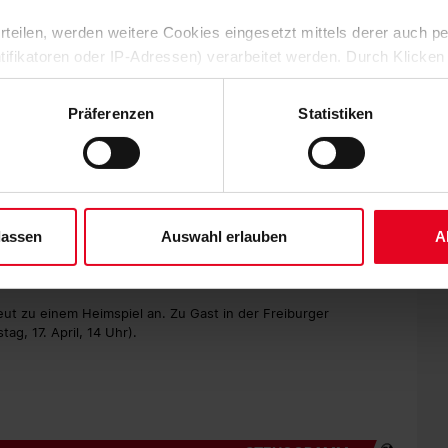
ie wieder recht offene Schlussviertelstunde ohne weitere
Nachspielzeit, die beiden Teams noch einmal die Gelegenheit zu
 erteilen, werden weitere Cookies eingesetzt mittels derer auch
ntifikatoren oder IP-Adressen) verarbeitet werden. Durch Klicken
 der Speicherung aller aufgeführten Cookies und der entsprech
) die endgültige Entscheidung, als er mit einem Kopfball an
lekken ebenso reaktionsschnell gegen den vor ihm
 die unten jeweils angegebene Zwecke gem. § 25 Abs. 1 TDDDG,
Präferenzen
Statistiken
ene Auswahl treffen und diese durch Klicken auf den „Auswahl er
es“ auswählen, werden nur unbedingt erforderliche Cookies einge
nde spielen können und haben auch schon besser und Fußball
derzeit widerrufen. Weitere Informationen entnehmen Sie bitte un
in der Schlussphase hatten wir eine extrem junge Mannschaft
alten und gefightet haben“, so der Coach. „Ich bin trotzdem
 unserem
Impressum
."
dritten Mal zu Null gespielt haben.“
lassen
Auswahl erlauben
A
bei den beiden Siegen zuvor in Balingen (1:0) und gegen die
ubolu zwischen den Pfosten.
t zu einem Heimspiel an. Zu Gast in der Freiburger
ag, 17. April, 14 Uhr).