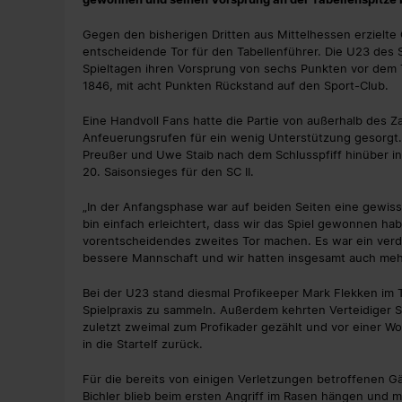
Gegen den bisherigen Dritten aus Mittelhessen erzielte G
entscheidende Tor für den Tabellenführer. Die U23 des 
Spieltagen ihren Vorsprung von sechs Punkten vor dem T
1846, mit acht Punkten Rückstand auf den Sport-Club.
Eine Handvoll Fans hatte die Partie von außerhalb des 
Anfeuerungsrufen für ein wenig Unterstützung gesorgt. 
Preußer und Uwe Staib nach dem Schlusspfiff hinüber i
20. Saisonsieges für den SC II.
„In der Anfangsphase war auf beiden Seiten eine gewisse
bin einfach erleichtert, dass wir das Spiel gewonnen ha
vorentscheidendes zweites Tor machen. Es war ein verdie
bessere Mannschaft und wir hatten insgesamt auch meh
Bei der U23 stand diesmal Profikeeper Mark Flekken im 
Spielpraxis zu sammeln. Außerdem kehrten Verteidiger 
zuletzt zweimal zum Profikader gezählt und vor einer 
in die Startelf zurück.
Für die bereits von einigen Verletzungen betroffenen Gäs
Bichler blieb beim ersten Angriff im Rasen hängen und 