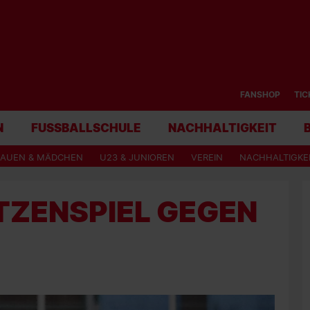
FANSHOP
TIC
N
FUSSBALLSCHULE
NACHHALTIGKEIT
RAUEN & MÄDCHEN
U23 & JUNIOREN
VEREIN
NACHHALTIGKE
ITZENSPIEL GEGEN