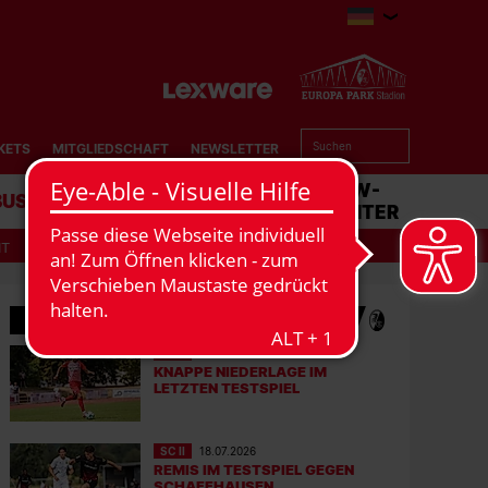
KETS
MITGLIEDSCHAFT
NEWSLETTER
BUSINESS
STADION
MATCHCENTER
IT
MEHR NEWS
SC II
01.08.2026
KNAPPE NIEDERLAGE IM
LETZTEN TESTSPIEL
SC II
18.07.2026
REMIS IM TESTSPIEL GEGEN
SCHAFFHAUSEN