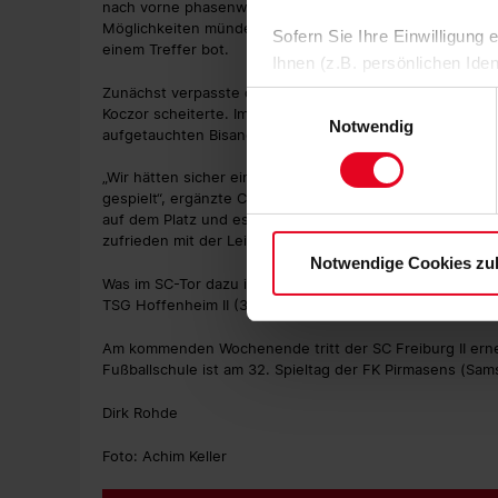
nach vorne phasenweise aber etwas unpräzise agierte. D
Möglichkeiten mündete schließlich in eine vierminütige 
Sofern Sie Ihre Einwilligung
einem Treffer bot.
Ihnen (z.B. persönlichen Ide
zulassen“-Button stimmen Sie
Zunächst verpasste der eingewechselte Kevin Schade (90.
Einwilligungsauswahl
Koczor scheiterte. Im unmittelbaren Gegenzug wehrte F
personenbezogenen Daten für
Notwendig
aufgetauchten Bisanovic ab.
zu. Sie können auch eine eig
Soweit Sie „Notwendige Cooki
„Wir hätten sicher ein paar Konterchancen besser zu E
Einwilligungen können Sie je
gespielt“, ergänzte Christian Preußer sein Fazit. „Aber 
auf dem Platz und es war toll, wie die Jungs dagegengeh
Datenschutzerklärung
und
zufrieden mit der Leistung und auch damit, dass wir zum 
Notwendige Cookies zu
Was im SC-Tor dazu im Jobsharing erledigt wurde, denn 
TSG Hoffenheim II (3:0) standen Lars Hunn und Noah At
Am kommenden Wochenende tritt der SC Freiburg II erneu
Fußballschule ist am 32. Spieltag der FK Pirmasens (Samst
Dirk Rohde
Foto: Achim Keller