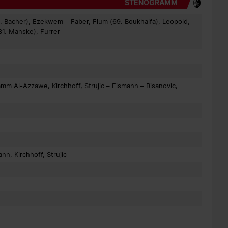
STENOGRAMM
6. Bacher), Ezekwem – Faber, Flum (69. Boukhalfa), Leopold,
81. Manske), Furrer
mm Al-Azzawe, Kirchhoff, Strujic – Eismann – Bisanovic,
n, Kirchhoff, Strujic