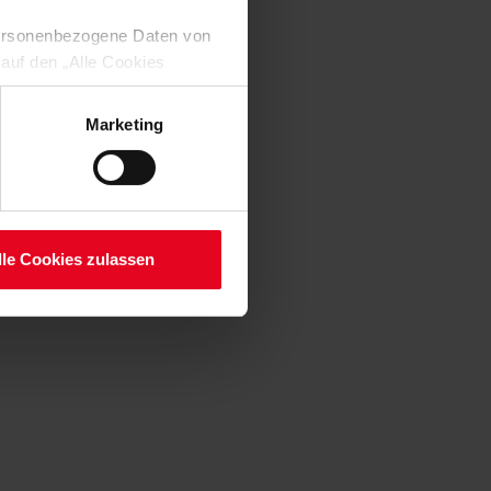
 personenbezogene Daten von
 auf den „Alle Cookies
enden Verarbeitung Ihrer
 Art. 6 Abs. 1 lit. a DSGVO
Marketing
lauben“-Button bestätigen.
setzt. Ihre etwaig erteilten
serer
lle Cookies zulassen