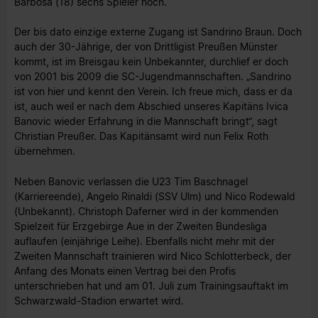
Barbosa (18) sechs Spieler hoch.
Der bis dato einzige externe Zugang ist Sandrino Braun. Doch
auch der 30-Jährige, der von Drittligist Preußen Münster
kommt, ist im Breisgau kein Unbekannter, durchlief er doch
von 2001 bis 2009 die SC-Jugendmannschaften. „Sandrino
ist von hier und kennt den Verein. Ich freue mich, dass er da
ist, auch weil er nach dem Abschied unseres Kapitäns Ivica
Banovic wieder Erfahrung in die Mannschaft bringt“, sagt
Christian Preußer. Das Kapitänsamt wird nun Felix Roth
übernehmen.
Neben Banovic verlassen die U23 Tim Baschnagel
(Karriereende), Angelo Rinaldi (SSV Ulm) und Nico Rodewald
(Unbekannt). Christoph Daferner wird in der kommenden
Spielzeit für Erzgebirge Aue in der Zweiten Bundesliga
auflaufen (einjährige Leihe). Ebenfalls nicht mehr mit der
Zweiten Mannschaft trainieren wird Nico Schlotterbeck, der
Anfang des Monats einen Vertrag bei den Profis
unterschrieben hat und am 01. Juli zum Trainingsauftakt im
Schwarzwald-Stadion erwartet wird.