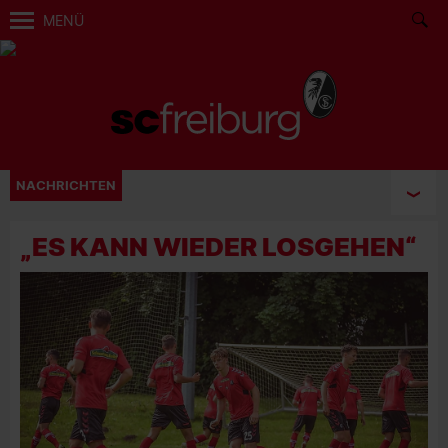
MENÜ
NACHRICHTEN
„ES KANN WIEDER LOSGEHEN“