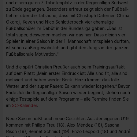
und einem guten 7. Tabellenplatz in der Regionalliga Südwest
zu Ende gegangen. Besonders erfreut zeigt sich der Fußball-
Lehrer über die Tatsache, dass mit Christoph Daferner, Chima
Okoroji, Keven und Nico Schlotterbeck vier ehemalige
Fußballschüler ihr Debüt in der Bundesliga gaben. „Das ist
total super, deswegen machen wir das hier. Dass gleich vier
Spieler in einer Saison in der 1. Mannschaft mitspielen durften,
ist schon außergewöhnlich und gibt den Jungs in der ganzen
Fußballschule Motivation.“
Und die spürt Christian Preußer auch beim Trainingsauftakt
auf dem Platz: „Mein erster Eindruck ist: Alle sind fit, alle sind
motiviert und haben wieder Bock. Hinzu kommt das tolle
Wetter und der super Rasen: Es kann wieder losgehen.“ Bevor
Ende Juli die Regionalliga-Saison wieder beginnt, stehen noch
einige Testspiele auf dem Programm – alle Termine finden Sie
im
SC-Kalender
.
Neue Saison heißt auch neue Gesichter: Aus der eigenen U19
kommen mit Philipp Treu (18), Alex Méndez (18), Sascha
Risch (19), Bennet Schmidt (19), Enzo Leopold (18) und André