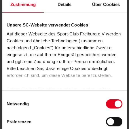
Zustimmung
Details
Über Cookies
Unsere SC-Website verwendet Cookies
Auf dieser Webseite des Sport-Club Freiburg e.V werden
Cookies und ähnliche Technologien (zusammen
nachfolgend „Cookies“) für unterschiedliche Zwecke
eingesetzt, die auf Ihrem Endgerät gespeichert werden
und ggf. eine Zuordnung zu Ihrer Person ermöglichen.
Bitte beachten Sie, dass einige Cookies unbedingt
erforderlich sind, um diese Webseite bereitzustellen.
Sofern Sie Ihre Einwilligung erteilen, werden weitere
Cookies eingesetzt mittels derer auch personenbezogene
Einwilligungsauswahl
Daten von Ihnen (z.B. persönlichen Identifikatoren oder
Notwendig
IP-Adressen) verarbeitet werden. Durch Klicken auf den
„Alle Cookies zulassen“-Button stimmen Sie der
Präferenzen
Speicherung aller aufgeführten Cookies und der