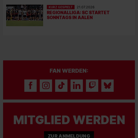
KURZ GESPIELT
21.07.2026
REGIONALLIGA: SC STARTET
SONNTAGS IN AALEN
FAN WERDEN:
MITGLIED WERDEN
ZUR ANMELDUNG