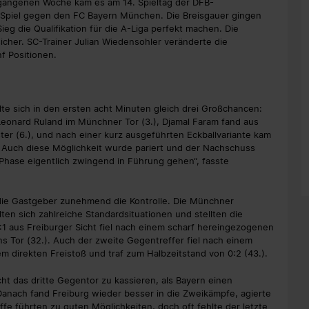
gangenen Woche kam es am 14. Spieltag der DFB-
Spiel gegen den FC Bayern München. Die Breisgauer gingen
ieg die Qualifikation für die A-Liga perfekt machen. Die
cher. SC-Trainer Julian Wiedensohler veränderte die
f Positionen.
lte sich in den ersten acht Minuten gleich drei Großchancen:
Leonard Ruland im Münchner Tor (3.), Djamal Faram fand aus
ter (6.), und nach einer kurz ausgeführten Eckballvariante kam
). Auch diese Möglichkeit wurde pariert und der Nachschuss
 Phase eigentlich zwingend in Führung gehen“, fasste
e Gastgeber zunehmend die Kontrolle. Die Münchner
lten sich zahlreiche Standardsituationen und stellten die
:1 aus Freiburger Sicht fiel nach einem scharf hereingezogenen
ins Tor (32.). Auch der zweite Gegentreffer fiel nach einem
em direkten Freistoß und traf zum Halbzeitstand von 0:2 (43.).
ht das dritte Gegentor zu kassieren, als Bayern einen
Danach fand Freiburg wieder besser in die Zweikämpfe, agierte
ffe führten zu guten Möglichkeiten, doch oft fehlte der letzte