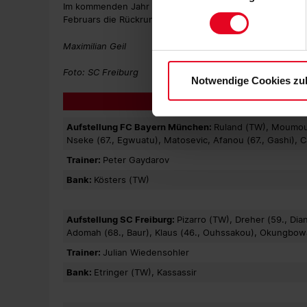
Im kommenden Jahr startet der Sport-Club am 7. Januar
zu. Sie können auch eine eig
Februars die Rückrunde in der Liga B der DFB-Nachwuchs
Soweit Sie „Notwendige Cooki
Einwilligungen können Sie je
Maximilian Geil
Datenschutzerklärung
und
Foto: SC Freiburg
Notwendige Cookies zu
Aufstellung FC Bayern München:
Ruland (TW), Moumouni
Nseke (67., Egwuatu), Matosevic, Afanou (67., Gashi), 
Trainer:
Peter Gaydarov
Bank:
Kösters (TW)
Aufstellung SC Freiburg:
Pizarro (TW), Dreher (59., Di
Adomah (68., Baur), Klaus (46., Ouhssakou), Okungbowa 4
Trainer:
Julian Wiedensohler
Bank:
Etringer (TW), Kassassir