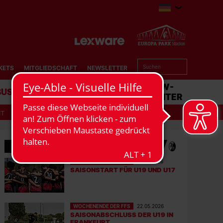
KETS
MITGLIEDSCHAFT
NEWSLETTER
BUSINESS
STADION
MATCHCENTER
IT
MEHR NEWS
WOCHENENDE DER FFS
07.08.2026
SAISONSTART FÜR U19 UND U17
WOCHENENDE DER FFS
22.05.2026
SAISONABSCHLUSS DER U19 IN
FRANKFURT