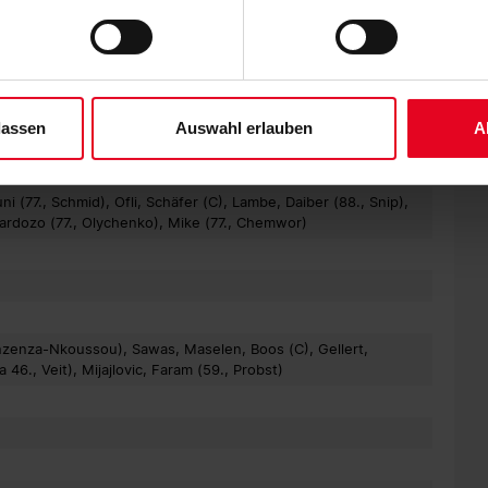
 wieder in die Vorbereitung, bevor am Wochenende des 8.
ene Auswahl treffen und diese durch Klicken auf den „Auswahl er
liga startet.
es“ auswählen, werden nur unbedingt erforderliche Cookies einge
derzeit widerrufen. Weitere Informationen entnehmen Sie bitte un
 unserem
Impressum
."
lassen
Auswahl erlauben
A
STENOGRAMM
 (77., Schmid), Ofli, Schäfer (C), Lambe, Daiber (88., Snip),
Cardozo (77., Olychenko), Mike (77., Chemwor)
anzenza-Nkoussou), Sawas, Maselen, Boos (C), Gellert,
6., Veit), Mijajlovic, Faram (59., Probst)