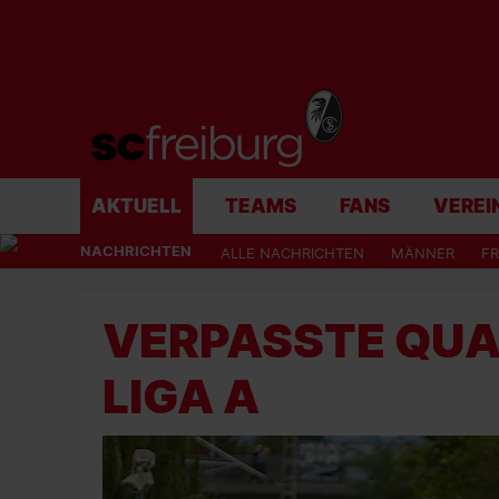
AKTUELL
TEAMS
FANS
VEREI
NACHRICHTEN
ALLE NACHRICHTEN
MÄNNER
F
VERPASSTE QUAL
LIGA A