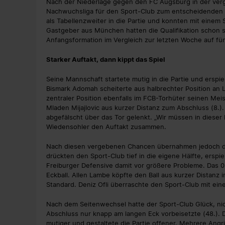
Nach der Niederlage gegen den FC Augsburg in der ver
Nachwuchsliga für den Sport-Club zum entscheidenden 
als Tabellenzweiter in die Partie und konnten mit einem S
Gastgeber aus München hatten die Qualifikation schon si
Anfangsformation im Vergleich zur letzten Woche auf fün
Starker Auftakt, dann kippt das Spiel
Seine Mannschaft startete mutig in die Partie und erspie
Bismark Adomah scheiterte aus halbrechter Position an 
zentraler Position ebenfalls im FCB-Torhüter seinen Meis
Mladen Mijajlovic aus kurzer Distanz zum Abschluss (8.
abgefälscht über das Tor gelenkt. „Wir müssen in dieser
Wiedensohler den Auftakt zusammen.
Nach diesen vergebenen Chancen übernahmen jedoch di
drückten den Sport-Club tief in die eigene Hälfte, erspie
Freiburger Defensive damit vor größere Probleme. Das 0
Eckball. Allen Lambe köpfte den Ball aus kurzer Distanz 
Standard. Deniz Ofli überraschte den Sport-Club mit ein
Nach dem Seitenwechsel hatte der Sport-Club Glück, nic
Abschluss nur knapp am langen Eck vorbeisetzte (48.). 
mutiger und gestaltete die Partie offener. Mehrere Angri