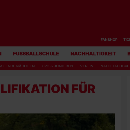
FANSHOP
TIC
N
FUSSBALLSCHULE
NACHHALTIGKEIT
RAUEN & MÄDCHEN
U23 & JUNIOREN
VEREIN
NACHHALTIGKE
IFIKATION FÜR