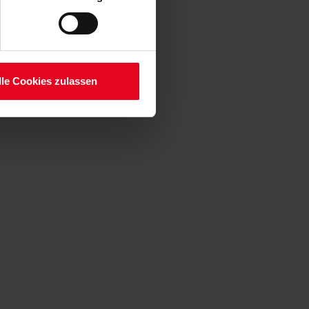
lauben“-Button bestätigen.
setzt. Ihre etwaig erteilten
serer
lle Cookies zulassen