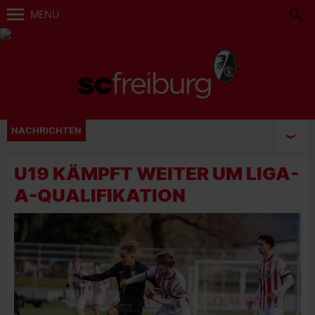
MENÜ
NACHRICHTEN
U19 KÄMPFT WEITER UM LIGA-
A-QUALIFIKATION