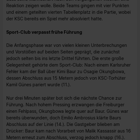
Reaktion zeigen wolle. Beide Teams gingen mit vier Punkten
und einem geteilten vierten Tabellenplatz in die Partie, wobei
der KSC bereits ein Spiel mehr absolviert hatte.
Sport-Club verpasst frühe Führung
Die Anfangsphase war von vielen kleinen Unterbrechungen
und Vorstößen auf beiden Seiten geprägt, die zunächst
jedoch selten bis ins letzte Drittel führten. Die erste große
Gelegenheit gehörte dem Sport-Club: Nach einem Karlsruher
Fehler kam der Ball über Kimi Baur zu Osagie Okungbowa,
dessen Abschluss aus 15 Metern jedoch von KSC-Torhüter
Kamil Günes pariert wurde (11.).
Nur drei Minuten später bot sich die nächste Chance zur
Führung. Nach hohem Pressing erzwangen die Freiburger
einen Fehlpass, Okungbowa legte quer auf Baur. Günes war
bereits überwunden, doch Emilio Ambrosius klärte Baurs
Abschluss auf der Linie (14.). Die Gastgeber blieben am
Drücker: Baur kam nach Vorarbeit von Malik Kassassir aus 16
Metern erneut zum Abschluss, verzog jedoch knapp (16.).