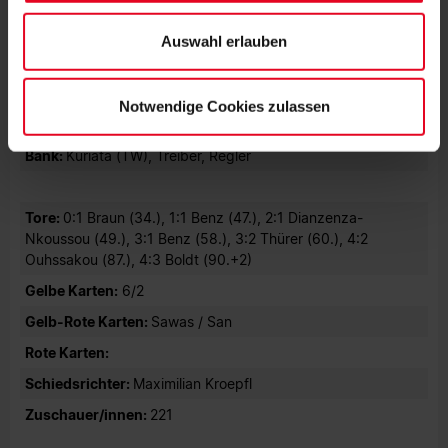
Datenschutzerklärung
und unserem
Impressum
."
Aufstellung Karlsruher SC:
Günes (TW), Baumstark (58.,
Auswahl erlauben
Boldt), Braun, Bierle, Ambrosius, Zor, Thürer, Sen (85.,
Matenda), Batolov, Guggenbühler (C) (69., Kaiser), El-Dor
(58., Roos)
Notwendige Cookies zulassen
Trainer:
Martin Stoll
Bank:
Kuriata (TW), Treiber, Regler
Tore:
0:1 Braun (34.), 1:1 Benz (47.), 2:1 Dianzenza-
Nkoussou (49.), 3:1 Benz (58.), 3:2 Thürer (60.), 4:2
Ouhssakou (87.), 4:3 Boldt (90.+2)
Gelbe Karten:
6/2
Gelb-Rote Karten:
Sawas / San
Rote Karten:
Schiedsrichter:
Maximilian Kroepfl
Zuschauer/innen:
221