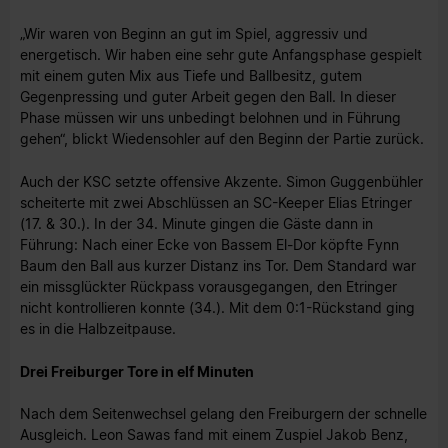
„Wir waren von Beginn an gut im Spiel, aggressiv und
energetisch. Wir haben eine sehr gute Anfangsphase gespielt
mit einem guten Mix aus Tiefe und Ballbesitz, gutem
Gegenpressing und guter Arbeit gegen den Ball. In dieser
Phase müssen wir uns unbedingt belohnen und in Führung
gehen“, blickt Wiedensohler auf den Beginn der Partie zurück.
Auch der KSC setzte offensive Akzente. Simon Guggenbühler
scheiterte mit zwei Abschlüssen an SC-Keeper Elias Etringer
(17. & 30.). In der 34. Minute gingen die Gäste dann in
Führung: Nach einer Ecke von Bassem El-Dor köpfte Fynn
Baum den Ball aus kurzer Distanz ins Tor. Dem Standard war
ein missglückter Rückpass vorausgegangen, den Etringer
nicht kontrollieren konnte (34.). Mit dem 0:1-Rückstand ging
es in die Halbzeitpause.
Drei Freiburger Tore in elf Minuten
Nach dem Seitenwechsel gelang den Freiburgern der schnelle
Ausgleich. Leon Sawas fand mit einem Zuspiel Jakob Benz,