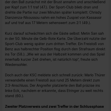
der den Ball zunächst mit der Brust annahm und anschließend
per Kopf zum 1:1 traf (47.). Der Sport-Club blieb dran und
drehte die Partie nur zwei Minuten später komplett: Chrisdy
Dianzenza-Nkoussou nahm ein hohes Zuspiel von Kassassir
auf und traf aus 17 Metern sehenswert zum 2:1 (49.).
Kurz darauf schwächten sich die Gäste selbst: Metin San sah
in der 50. Minute die Gelb-Rote Karte. Die Überzahl nutzte der
Sport-Club wenig später zum dritten Treffer. Ein Freistoß von
Benz aus halbrechter Position flog durch den Strafraum direkt
ins Tor (58.). „Wie wir aus der Halbzeit kommen und das Spiel
innerhalb kurzer Zeit drehen, ist natürlich top“, freute sich
Wiedensohler.
Doch auch der KSC meldete sich schnell zurück: Marlo Thürer
verwandelte einen Freistoß aus rund 25 Metern direkt zum
2:3-Anschluss. Der Angreifer platzierte den Ball präzise ins
linke Eck, nachdem er erkannte, dass Etringer zu weit rechts
stand (60.).
Zweiter Platzverweis und zwei Treffer in der Schlussphase