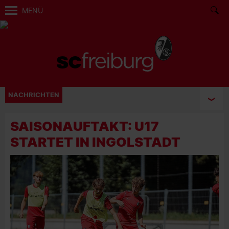
MENÜ
NACHRICHTEN
SAISONAUFTAKT: U17
STARTET IN INGOLSTADT