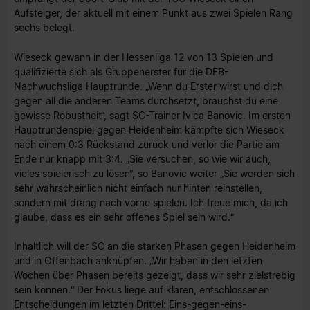
Aufsteiger, der aktuell mit einem Punkt aus zwei Spielen Rang
sechs belegt.
Wieseck gewann in der Hessenliga 12 von 13 Spielen und
qualifizierte sich als Gruppenerster für die DFB-
Nachwuchsliga Hauptrunde. „Wenn du Erster wirst und dich
gegen all die anderen Teams durchsetzt, brauchst du eine
gewisse Robustheit“, sagt SC-Trainer Ivica Banovic. Im ersten
Hauptrundenspiel gegen Heidenheim kämpfte sich Wieseck
nach einem 0:3 Rückstand zurück und verlor die Partie am
Ende nur knapp mit 3:4. „Sie versuchen, so wie wir auch,
vieles spielerisch zu lösen“, so Banovic weiter „Sie werden sich
sehr wahrscheinlich nicht einfach nur hinten reinstellen,
sondern mit drang nach vorne spielen. Ich freue mich, da ich
glaube, dass es ein sehr offenes Spiel sein wird.“
Inhaltlich will der SC an die starken Phasen gegen Heidenheim
und in Offenbach anknüpfen. „Wir haben in den letzten
Wochen über Phasen bereits gezeigt, dass wir sehr zielstrebig
sein können.“ Der Fokus liege auf klaren, entschlossenen
Entscheidungen im letzten Drittel: Eins-gegen-eins-