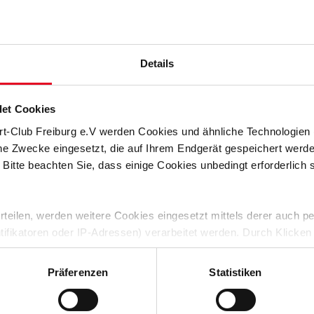
hwenningen
Details
als beim FC 08 Villingen für sich entschieden. Mit insgesamt
und steht nun im Pokal-Endspiel.
et Cookies
rsten Halbzeit die spielbestimmende Mannschaft und
genutzt blieben. Nach dem Seitenwechsel fanden die
rt-Club Freiburg e.V werden Cookies und ähnliche Technologie
 Mitten in dieser Phase gelang den Freiburgern jedoch der
che Zwecke eingesetzt, die auf Ihrem Endgerät gespeichert werd
 Bitte beachten Sie, dass einige Cookies unbedingt erforderlich
ase: Zunächst verpasste der SC-Nachwuchs die
inie geklärt wurde. Kurz vor dem Abpfiff verhinderte zudem ein
g war verdient, auch wenn wir am Ende ein wenig Glück auf
 erteilen, werden weitere Cookies eingesetzt mittels derer auch
r Partie.
ntifikatoren oder IP-Adressen) verarbeitet werden. Durch Klicken
Lörrach-Brombach oder den FC 03 Radolfzell. In der DFB-
 der Speicherung aller aufgeführten Cookies und der entsprech
 April zu den Kickers Offenbach.
 die unten jeweils angegebene Zwecke gem. § 25 Abs. 1 TDDDG,
Präferenzen
Statistiken
ene Auswahl treffen und diese durch Klicken auf den „Auswahl er
es“ auswählen, werden nur unbedingt erforderliche Cookies einge