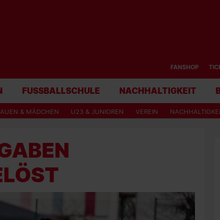
FANSHOP
TIC
N
FUSSBALLSCHULE
NACHHALTIGKEIT
RAUEN & MÄDCHEN
U23 & JUNIOREN
VEREIN
NACHHALTIGKE
FGABEN
ELÖST