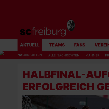
AKTUELL
TEAMS
FANS
VEREI
NACHRICHTEN
ALLE NACHRICHTEN
MÄNNER
F
HALBFINAL-AU
ERFOLGREICH G