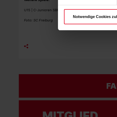
Einwilligungen können Sie je
Datenschutzerklärung
und
U15 | C-Junioren SBFV-Pokal Halbfinale | FC 08 Villingen 
Notwendige Cookies zu
Foto: SC Freiburg
FA
MITGLIED