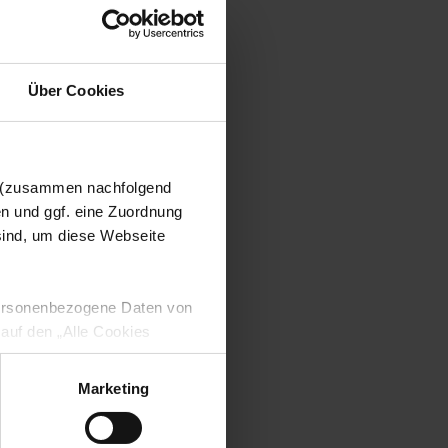
Über Cookies
n (zusammen nachfolgend
en und ggf. eine Zuordnung
 sind, um diese Webseite
 personenbezogene Daten von
 auf den „Alle Cookies
enden Verarbeitung Ihrer
 Art. 6 Abs. 1 lit. a DSGVO
Marketing
lauben“-Button bestätigen.
setzt. Ihre etwaig erteilten