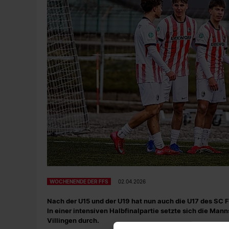
WOCHENENDE DER FFS
02.04.2026
Nach der U15 und der U19 hat nun auch die U17 des SC 
In einer intensiven Halbfinalpartie setzte sich die Man
Villingen durch.