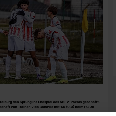
Freiburg den Sprung ins Endspiel des SBFV-Pokals geschafft.
nschaft von Trainer Ivica Banovic mit 1:0 (0:0) beim FC 08