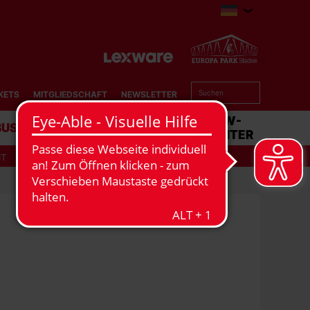
KETS
MITGLIEDSCHAFT
NEWSLETTER
BUSINESS
STADION
MATCHCENTER
IT