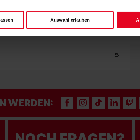
derzeit widerrufen. Weitere Informationen entnehmen Sie bitte un
 unserem
Impressum
."
– SC Freiburg 1:2 (0:1)
lassen
Auswahl erlauben
A
N WERDEN:
NOCH FRAGEN?