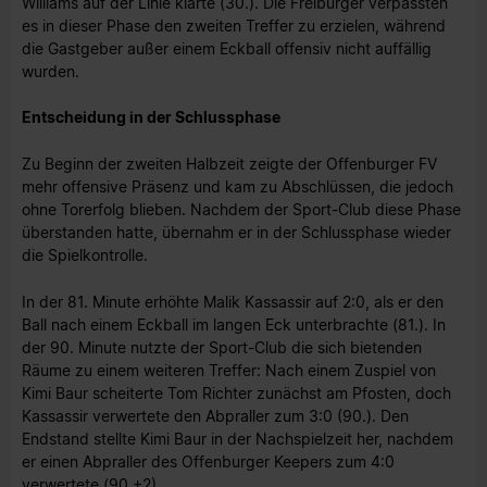
Williams auf der Linie klärte (30.). Die Freiburger verpassten
es in dieser Phase den zweiten Treffer zu erzielen, während
die Gastgeber außer einem Eckball offensiv nicht auffällig
wurden.
Entscheidung in der Schlussphase
Zu Beginn der zweiten Halbzeit zeigte der Offenburger FV
mehr offensive Präsenz und kam zu Abschlüssen, die jedoch
ohne Torerfolg blieben. Nachdem der Sport-Club diese Phase
überstanden hatte, übernahm er in der Schlussphase wieder
die Spielkontrolle.
In der 81. Minute erhöhte Malik Kassassir auf 2:0, als er den
Ball nach einem Eckball im langen Eck unterbrachte (81.). In
der 90. Minute nutzte der Sport-Club die sich bietenden
Räume zu einem weiteren Treffer: Nach einem Zuspiel von
Kimi Baur scheiterte Tom Richter zunächst am Pfosten, doch
Kassassir verwertete den Abpraller zum 3:0 (90.). Den
Endstand stellte Kimi Baur in der Nachspielzeit her, nachdem
er einen Abpraller des Offenburger Keepers zum 4:0
verwertete (90.+2).