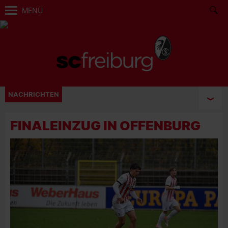
MENÜ
NACHRICHTEN
FINALEINZUG IN OFFENBURG