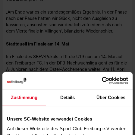
„Am Ende war es ein standesgemäßes Ergebnis. In der Phase
nach der Pause hatten wir Glück, nicht den Ausgleich zu
kassieren, ansonsten sind wir deutlich zufriedener als nach
dem Viertelfinale in Villingen“, bilanzierte Wiedensohler.
Stadtduell im Finale am 14. Mai
Im Finale des SBFV-Pokals trifft die U19 nun am 14. Mai auf
den Freiburger FC. In der DFB-Nachwuchsliga geht es für die
A-Junioren nach dem Oster-Wochenende weiter: Am 11. April
empfängt der Sport-Club um 11 Uhr den TSV 1860 München
im Möslestadion.
Maximilian Geil
Zustimmung
Details
Über Cookies
Foto: Achim Keller
Unsere SC-Website verwendet Cookies
STENOGRAMM
Auf dieser Webseite des Sport-Club Freiburg e.V werden
Aufstellung Offenburger FV:
Jurkovic (TW), Hemmer,