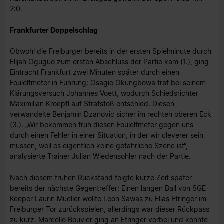
2:0.
Frankfurter Doppelschlag
Obwohl die Freiburger bereits in der ersten Spielminute durch
Elijah Oguguo zum ersten Abschluss der Partie kam (1.), ging
Eintracht Frankfurt zwei Minuten später durch einen
Foulelfmeter in Führung: Osagie Okungbowa traf bei seinem
Klärungsversuch Johannes Voett, wodurch Schiedsrichter
Maximilian Kroepfl auf Strafstoß entschied. Diesen
verwandelte Benjamin Dzanovic sicher im rechten oberen Eck
(3.). „Wir bekommen früh diesen Foulelfmeter gegen uns
durch einen Fehler in einer Situation, in der wir cleverer sein
müssen, weil es eigentlich keine gefährliche Szene ist“,
analysierte Trainer Julian Wiedensohler nach der Partie.
Nach diesem frühen Rückstand folgte kurze Zeit später
bereits der nächste Gegentreffer: Einen langen Ball von SGE-
Keeper Laurin Mueller wollte Leon Sawas zu Elias Etringer im
Freiburger Tor zurückspielen, allerdings war dieser Rückpass
zu kurz. Marcello Bouvier ging an Etringer vorbei und konnte