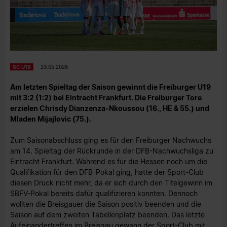
SC U19
23.05.2026
Am letzten Spieltag der Saison gewinnt die Freiburger U19
mit 3:2 (1:2) bei Eintracht Frankfurt. Die Freiburger Tore
erzielen Chrisdy Dianzenza-Nkoussou (16., HE & 55.) und
Mladen Mijajlovic (75.).
Zum Saisonabschluss ging es für den Freiburger Nachwuchs
am 14. Spieltag der Rückrunde in der DFB-Nachwuchsliga zu
Eintracht Frankfurt. Während es für die Hessen noch um die
Qualifikation für den DFB-Pokal ging, hatte der Sport-Club
diesen Druck nicht mehr, da er sich durch den Titelgewinn im
SBFV-Pokal bereits dafür qualifizieren konnten. Dennoch
wollten die Breisgauer die Saison positiv beenden und die
Saison auf dem zweiten Tabellenplatz beenden. Das letzte
Aufeinandertreffen im Breisgau gewann der Sport-Club mit