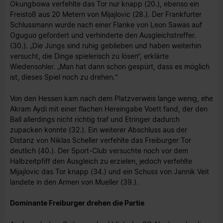
Okungbowa verfehlte das Tor nur knapp (20.), ebenso ein
Freistoß aus 20 Metern von Mijajlovic (28.). Der Frankfurter
Schlussmann wurde nach einer Flanke von Leon Sawas auf
Oguguo gefordert und verhinderte den Ausgleichstreffer.
(30.). „Die Jungs sind ruhig geblieben und haben weiterhin
versucht, die Dinge spielerisch zu lösen“, erklärte
Wiedensohler. „Man hat dann schon gespürt, dass es möglich
ist, dieses Spiel noch zu drehen.“
Von den Hessen kam nach dem Platzverweis lange wenig, ehe
Akram Aydi mit einer flachen Hereingabe Voett fand, der den
Ball allerdings nicht richtig traf und Etringer dadurch
zupacken konnte (32.). Ein weiterer Abschluss aus der
Distanz von Niklas Scheller verfehlte das Freiburger Tor
deutlich (40.). Der Sport-Club versuchte noch vor dem
Halbzeitpfiff den Ausgleich zu erzielen, jedoch verfehlte
Mijajlovic das Tor knapp (34.) und ein Schuss von Jannik Veit
landete in den Armen von Mueller (39.).
Dominante Freiburger drehen die Partie