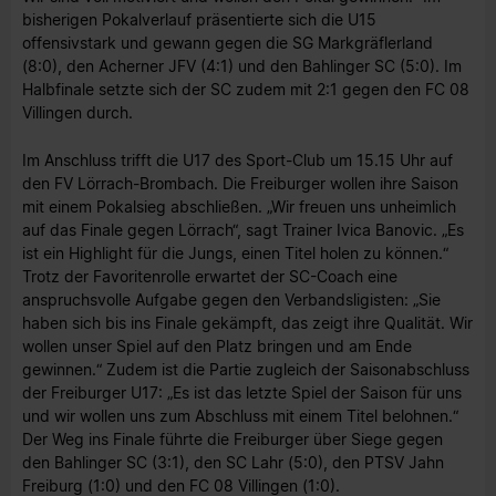
bisherigen Pokalverlauf präsentierte sich die U15
offensivstark und gewann gegen die SG Markgräflerland
(8:0), den Acherner JFV (4:1) und den Bahlinger SC (5:0). Im
Halbfinale setzte sich der SC zudem mit 2:1 gegen den FC 08
Villingen durch.
Im Anschluss trifft die U17 des Sport-Club um 15.15 Uhr auf
den FV Lörrach-Brombach. Die Freiburger wollen ihre Saison
mit einem Pokalsieg abschließen. „Wir freuen uns unheimlich
auf das Finale gegen Lörrach“, sagt Trainer Ivica Banovic. „Es
ist ein Highlight für die Jungs, einen Titel holen zu können.“
Trotz der Favoritenrolle erwartet der SC-Coach eine
anspruchsvolle Aufgabe gegen den Verbandsligisten: „Sie
haben sich bis ins Finale gekämpft, das zeigt ihre Qualität. Wir
wollen unser Spiel auf den Platz bringen und am Ende
gewinnen.“ Zudem ist die Partie zugleich der Saisonabschluss
der Freiburger U17: „Es ist das letzte Spiel der Saison für uns
und wir wollen uns zum Abschluss mit einem Titel belohnen.“
Der Weg ins Finale führte die Freiburger über Siege gegen
den Bahlinger SC (3:1), den SC Lahr (5:0), den PTSV Jahn
Freiburg (1:0) und den FC 08 Villingen (1:0).