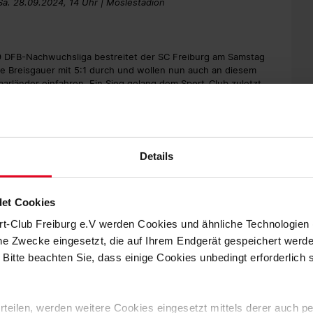
Sa. 28.09.2024, 14 Uhr | Möslestadion
19 DFB-Nachwuchsliga bestreitet der SC Freiburg am Samstag
ie Breisgauer mit 5:1 durch und wollen nun auch an diesem
arländer einfahren. Ein Sieg gelang dem Sport-Club zuletzt
rainer Bernhard Weis am vergangenen Spieltag mit 1:4 und
rger zwei Punkte liegen. Gegen Saarbrücken will der Sport-
 brauchen Stabilität und viel Kontrolle mit dem Ball.
gefahren und wittern nun ihre Chance. Für uns heißt es
Details
Sa. 28.09.2024, 14 Uhr | Möslestadion
et Cookies
rt-Club Freiburg e.V werden Cookies und ähnliche Technologie
gt der SC Freiburg am Samstag den SV Elversberg. Vor
che Zwecke eingesetzt, die auf Ihrem Endgerät gespeichert werd
an Wiedensohler ein anderes Gesicht zeigen, als noch im
 Bitte beachten Sie, dass einige Cookies unbedingt erforderlich
r zu Gast beim SV Elversberg eine unglückliche 0:4-Niederlage.
ergangenen Woche in zwei Pflichtspielen insgesamt zwölf Tore
sstsein gegeben“, sagt der U17-Trainer. „Wir haben die Hinspiele
nen. Das wollen wir am Wochenende auf den Platz bringen. Wir
 erteilen, werden weitere Cookies eingesetzt mittels derer auch
bsolvieren, als die Hinspiel.“ Die Begegnung der beiden U17-