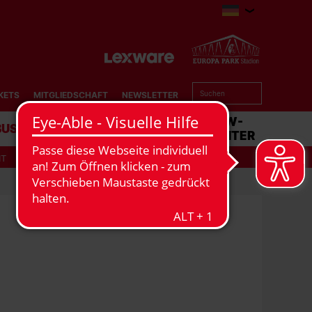
KETS
MITGLIEDSCHAFT
NEWSLETTER
BUSINESS
STADION
MATCHCENTER
IT