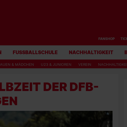
FANSHOP
TIC
N
FUSSBALLSCHULE
NACHHALTIGKEIT
RAUEN & MÄDCHEN
U23 & JUNIOREN
VEREIN
NACHHALTIGKE
BZEIT DER DFB-
GEN