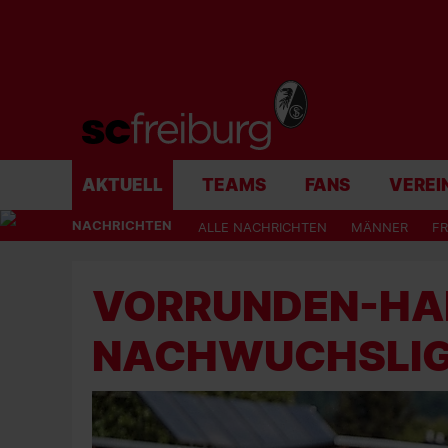
AKTUELL
TEAMS
FANS
VEREI
NACHRICHTEN
ALLE NACHRICHTEN
MÄNNER
F
VORRUNDEN-HAL
NACHWUCHSLI