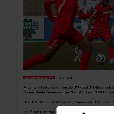
WOCHENENDE DER FFS
25.04.2025
Mit einem Reisebus fahren die U17- und U19-Mannscha
Donau. Beide Teams sind am Samstag beim SSV Ulm ge
U19 DFB-Nachwuchsliga – Hauptrunde Liga B Gruppe E | 11
U19 | SSV Ulm 1846 - SC Freiburg