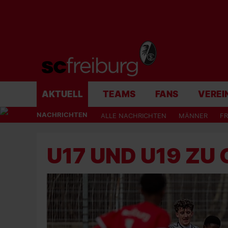
AKTUELL
TEAMS
FANS
VEREI
NACHRICHTEN
ALLE NACHRICHTEN
MÄNNER
F
U17 UND U19 ZU 