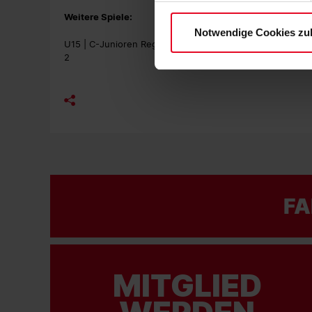
Datenschutzerklärung
und
Weitere Spiele:
Notwendige Cookies zu
U15 | C-Junioren Regionalliga Süd | SC Freiburg – VfB Stu
2
FA
MITGLIED