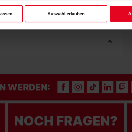
 unserem
Impressum
."
lassen
Auswahl erlauben
A
ttgart | 27.04.2025 | 14 Uhr | Freiburger Fußballschule – Platz
N WERDEN:
NOCH FRAGEN?