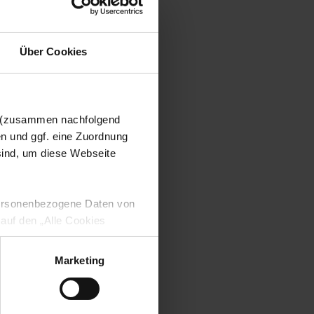
Über Cookies
n (zusammen nachfolgend
en und ggf. eine Zuordnung
 sind, um diese Webseite
 personenbezogene Daten von
 auf den „Alle Cookies
enden Verarbeitung Ihrer
 Art. 6 Abs. 1 lit. a DSGVO
Marketing
lauben“-Button bestätigen.
setzt. Ihre etwaig erteilten
serer