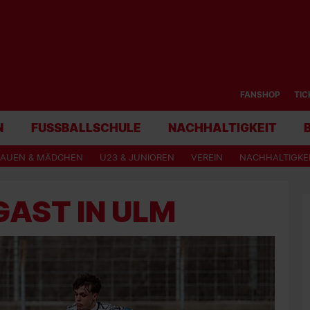
FANSHOP
TIC
N
FUSSBALLSCHULE
NACHHALTIGKEIT
RAUEN & MÄDCHEN
U23 & JUNIOREN
VEREIN
NACHHALTIGKE
GAST IN ULM