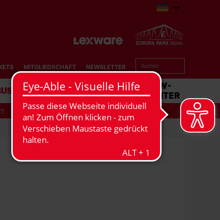
KETS
MITGLIEDSCHAFT
NEWSLETTER
BUSINESS
STADION
MATCHCENTER
IT