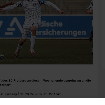
ft des SC Freiburg an diesem Wochenende gemeinsam an die
fordert.
. Spieltag | Sa. 26.04.2025, 11 Uhr | Ulm