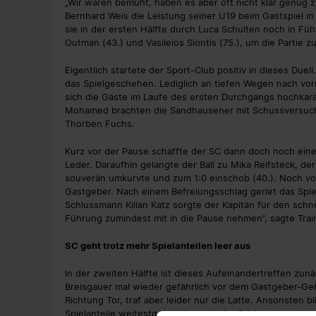
„Wir waren bemüht, haben es aber oft nicht klar genug z
Bernhard Weis die Leistung seiner U19 beim Gastspiel i
sie in der ersten Hälfte durch Luca Schulten noch in Fü
Outman (43.) und Vasileios Siontis (75.), um die Partie z
Eigentlich startete der Sport-Club positiv in dieses Duell
das Spielgeschehen. Lediglich an tiefen Wegen nach vo
sich die Gäste im Laufe des ersten Durchgangs hochkarät
Mohamed brachten die Sandhausener mit Schussversuche
Thorben Fuchs.
Kurz vor der Pause schaffte der SC dann doch noch ein
Leder. Daraufhin gelangte der Ball zu Mika Reifsteck, d
souverän umkurvte und zum 1:0 einschob (40.). Noch vor
Gastgeber. Nach einem Befreiungsschlag geriet das Spiel
Schlussmann Kilian Katz sorgte der Kapitän für den schne
Führung zumindest mit in die Pause nehmen“, sagte Trai
SC geht trotz mehr Spielanteilen leer aus
In der zweiten Hälfte ist dieses Aufeinandertreffen zu
Breisgauer mal wieder gefährlich vor dem Gastgeber-Ge
Richtung Tor, traf aber leider nur die Latte. Ansonsten
Spielanteile weitestgehend aus. In der Schlussviertels