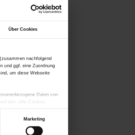
Über Cookies
n (zusammen nachfolgend
en und ggf. eine Zuordnung
 sind, um diese Webseite
 personenbezogene Daten von
 auf den „Alle Cookies
enden Verarbeitung Ihrer
 Art. 6 Abs. 1 lit. a DSGVO
Marketing
lauben“-Button bestätigen.
setzt. Ihre etwaig erteilten