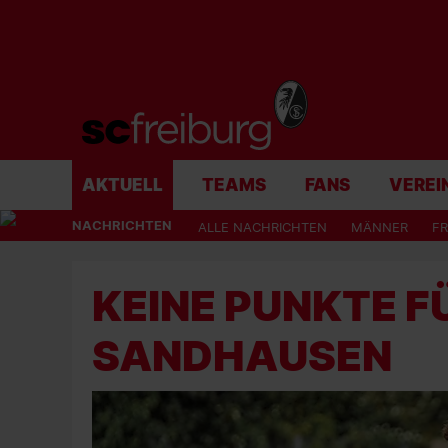
AKTUELL
TEAMS
FANS
VEREI
NACHRICHTEN
ALLE NACHRICHTEN
MÄNNER
F
KEINE PUNKTE FÜ
SANDHAUSEN