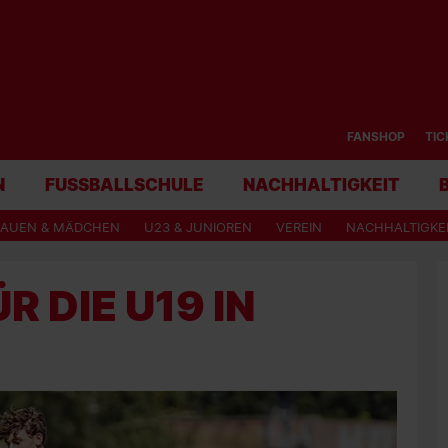
FANSHOP
TIC
N
FUSSBALLSCHULE
NACHHALTIGKEIT
RAUEN & MÄDCHEN
U23 & JUNIOREN
VEREIN
NACHHALTIGKE
R DIE U19 IN