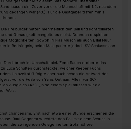
u Ende gespielt.“ Mit diesem Satz ordnete Cheftrainer
n Sandhausen ein. Zuvor verlor die Mannschaft mit 1:2, nachdem
hrung gegangen war (40.). Für die Gastgeber trafen Yanis
u drehen.
. Die Freiburger hatten mehrheitlich den Ball und kontrollierten
rne und Genauigkeit mangelte es meist. Dennoch erspielten
ige Möglichkeiten. Sowohl Niklas Musch als auch Billal Nuur
n in Bedrängnis, beide Male parierte jedoch SV-Schlussmann
en Durchbruch im Umschaltspiel. Zeno Rauch eroberte das
er zu Luca Schulten durchsteckte, welcher Keeper Fuchs
 dem Halbzeitpfiff folgte aber auch schon die Antwort der
gerät vor die Füße von Yanis Outman. Allein vor SC-
llen Ausgleich (43.). „In so einem Spiel müssen wir die
ner Weis.
nächst chancenarm. Erst nach etwa einer Stunde erschienen die
häuse. Raul Gogonea wuchtete den Ball mit einem Schuss in
 blieben die zwingenden Gelegenheiten trotz höherer
tunde mussten die Freiburger dann einem Rückstand