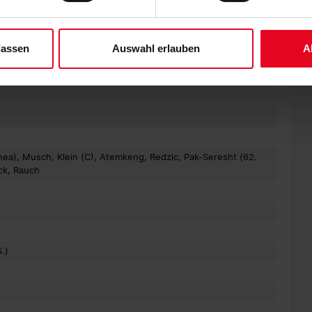
derzeit widerrufen. Weitere Informationen entnehmen Sie bitte un
 unserem
Impressum
."
STENOGRAMM
lassen
Auswahl erlauben
A
Zikora, Fuhr, Shala, Malaj (46. Belachemi), Outman (C),
s), Siontis (83. Maraj)
ea), Musch, Klein (C), Atemkeng, Redzic, Pak-Seresht (62.
ck, Rauch
5.)