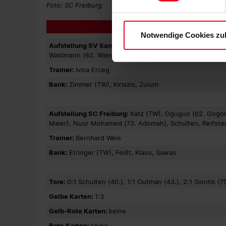
Einwilligungen können Sie je
Foto: SC Freiburg
Datenschutzerklärung
und
Notwendige Cookies zu
Aufstellung SV Sandhausen:
Fuchs (TW), Radis, Alagi, 
Waldmann (62. Wiesendanger), Gamer (62. Bernsee Villier
Trainer:
Ivica Erceg
Bank:
Zimmer (TW), Kiriazis, Zulum
Aufstellung SC Freiburg:
Katz (TW), Oguguo (62. Gogon
Maier), Nuur Mohamed (73. Adomah), Schulten, Reifste
Trainer:
Bernhard Weis
Bank:
Etringer (TW), Feißt, Klaus, Sawas
Tore:
0:1 Schulten (40.), 1:1 Outman (43.), 2:1 Siontis (7
Gelbe Karten:
1:3
Gelb-Rote Karten:
keine
Rote Karten:
keine