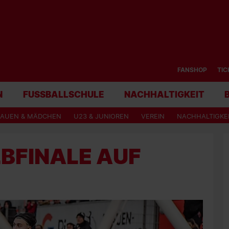
FANSHOP
TIC
N
FUSSBALLSCHULE
NACHHALTIGKEIT
RAUEN & MÄDCHEN
U23 & JUNIOREN
VEREIN
NACHHALTIGKE
BFINALE AUF