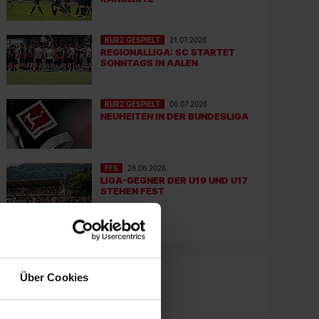
KURZ GESPIELT
21.07.2026
REGIONALLIGA: SC STARTET
SONNTAGS IN AALEN
KURZ GESPIELT
06.07.2026
NEUHEITEN IN DER BUNDESLIGA
FFS
28.06.2026
LIGA-GEGNER DER U19 UND U17
STEHEN FEST
Über Cookies