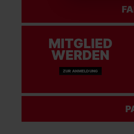
FA
MITGLIED
WERDEN
ZUR ANMELDUNG
P