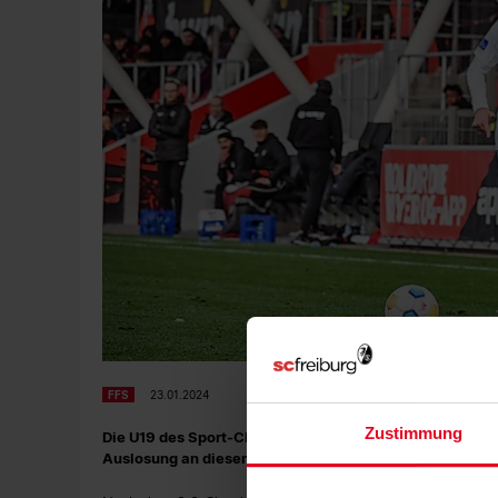
FFS
23.01.2024
Zustimmung
Die U19 des Sport-Club muss im Halbfinale des DFB-Pok
Auslosung an diesem Dienstag.