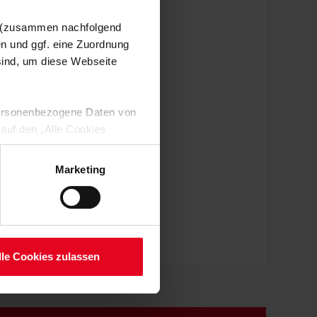
n (zusammen nachfolgend
en und ggf. eine Zuordnung
 sind, um diese Webseite
 personenbezogene Daten von
 auf den „Alle Cookies
enden Verarbeitung Ihrer
 Art. 6 Abs. 1 lit. a DSGVO
Marketing
lauben“-Button bestätigen.
setzt. Ihre etwaig erteilten
serer
lle Cookies zulassen