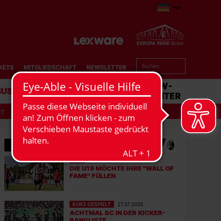
KETS
MITGLIEDSCHAFT
NEWSLETTER
BUSINESS
STADION
MATCHCENTER
IT
MEHR NEWS
FFS
30.07.2026
DIE U19 MÖCHTE IHRE "WALL OF
FAME" FÜLLEN
KURZ GESPIELT
27.07.2026
ACHTMAL SC IN DER KICKER-
RANGLISTE