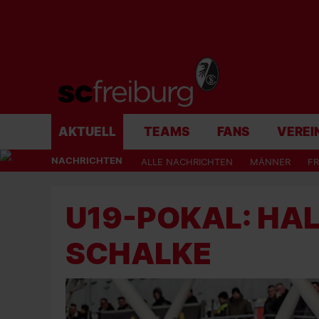
AKTUELL
TEAMS
FANS
VEREI
NACHRICHTEN
ALLE NACHRICHTEN
MÄNNER
F
U19-POKAL: HAL
SCHALKE