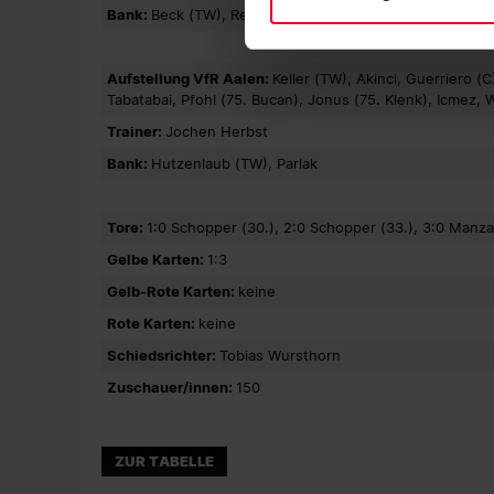
Bank:
Beck (TW), Reifsteck
Aufstellung VfR Aalen:
Keller (TW), Akinci, Guerriero (
Tabatabai, Pfohl (75. Bucan), Jonus (75. Klenk), Icmez, W
Trainer:
Jochen Herbst
Bank:
Hutzenlaub (TW), Parlak
Tore:
1:0 Schopper (30.), 2:0 Schopper (33.), 3:0 Manzam
Gelbe Karten:
1:3
Gelb-Rote Karten:
keine
Rote Karten:
keine
Schiedsrichter:
Tobias Wursthorn
Zuschauer/innen:
150
ZUR TABELLE