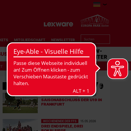
KETS
MITGLIEDSCHAFT
NEWSLETTER
BUSINESS
STADION
MATCHCENTER
IT
MEHR NEWS
WOCHENENDE DER FFS
22.05.2026
SAISONABSCHLUSS DER U19 IN
FRANKFURT
WOCHENENDE DER FFS
15.05.2026
DREI ENDSPIELE, DREI
POKALSIEGE