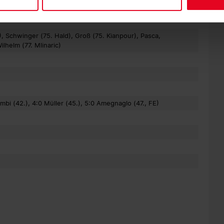
C), Schwinger (75. Hald), Groß (75. Kianpour), Pasca,
ilhelm (77. Mlinaric)
bi (42.), 4:0 Müller (45.), 5:0 Amegnaglo (47., FE)