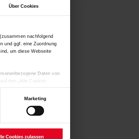
Über Cookies
n (zusammen nachfolgend
en und ggf. eine Zuordnung
 sind, um diese Webseite
 personenbezogene Daten von
 auf den „Alle Cookies
enden Verarbeitung Ihrer
 Art. 6 Abs. 1 lit. a DSGVO
Marketing
lauben“-Button bestätigen.
setzt. Ihre etwaig erteilten
serer
lle Cookies zulassen