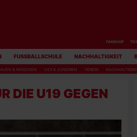
FANSHOP
TIC
N
FUSSBALLSCHULE
NACHHALTIGKEIT
RAUEN & MÄDCHEN
U23 & JUNIOREN
VEREIN
NACHHALTIGKE
R DIE U19 GEGEN