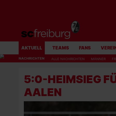
AKTUELL
TEAMS
FANS
VEREI
NACHRICHTEN
ALLE NACHRICHTEN
MÄNNER
F
5:0-HEIMSIEG FÜ
AALEN