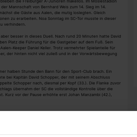
 blieben die Freiburger A-Junioren makellos. Im Möslestadion
e der Mannschaft von Bernhard Weis zum 14. Sieg im 14.
unächst die Gäste aus Aalen, die mutig loslegten. Gleich
ionen zu erarbeiten. Noa Sonntag im SC-Tor musste in dieser
u verhindern.
aber besser in dieses Duell. Nach rund 20 Minuten hatte David
en Platz die Führung für die Gastgeber auf dem Fuß. Sein
alen-Keeper Daniel Keller. Trotz vermehrter Spielanteile für
er, der hinten nicht viel zuließ und in der Vorwärtsbewegung
iner halben Stunde den Bann für den Sport-Club brach. Ein
te bei Kapitän David Schopper, der mit seinem Abschluss
ppelte Schopper nach, diesmal per Kopf (33.). Die Flanke zuvor
chlags übernahm der SC die vollständige Kontrolle über die
kt. Kurz vor der Pause erhöhte erst Johan Manzambi (42.),
Kabine für den zweiten Durchgang. Trotzdem war es ein Akteur
er Breisgauer sorgte. Im Strafraum wurde David Amegnaglo zu
sofort auf den Punkt. Der Gefoulte übernahm die Verantwortung