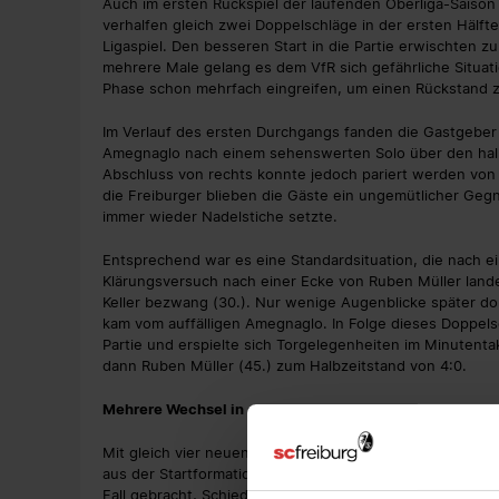
Auch im ersten Rückspiel der laufenden Oberliga-Saison
verhalfen gleich zwei Doppelschläge in der ersten Hälft
Ligaspiel. Den besseren Start in die Partie erwischten z
mehrere Male gelang es dem VfR sich gefährliche Situat
Phase schon mehrfach eingreifen, um einen Rückstand z
Im Verlauf des ersten Durchgangs fanden die Gastgeber 
Amegnaglo nach einem sehenswerten Solo über den halb
Abschluss von rechts konnte jedoch pariert werden von A
die Freiburger blieben die Gäste ein ungemütlicher Gegn
immer wieder Nadelstiche setzte.
Entsprechend war es eine Standardsituation, die nach e
Klärungsversuch nach einer Ecke von Ruben Müller lande
Keller bezwang (30.). Nur wenige Augenblicke später do
kam vom auffälligen Amegnaglo. In Folge dieses Doppels
Partie und erspielte sich Torgelegenheiten im Minutenta
dann Ruben Müller (45.) zum Halbzeitstand von 4:0.
Mehrere Wechsel in der Pause
Mit gleich vier neuen Kräften kam die Weis-Elf aus der 
aus der Startformation, der für den nächsten Treffer d
Fall gebracht, Schiedsrichter Tobias Wursthorn zeigte 