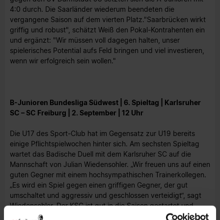
4:0 durch. Die Saarländer wiederum beendeten die
vergangene Saison auf dem vierten Platz."Saarbrücken wirkt
griffig und robust", schätzt Weiß den Pokal-Kontrahenten ein
und ergänzt: "Wir müssen voll dagegen halten, unser
spielerisches Potential aufs Feld bringen und viel investieren,
wenn wir erfolgreich sein wollen."
B-Junioren Bundesliga Südwest | 6. Spieltag | Karlsruher
SC – SC Freiburg | 2. September | 12 Uhr
Die U17 des Sport-Club hat im Gegensatz zur U19 bereits
einige Pflichtspielwochen hinter sich. Am sechsten Spieltag
wartet das Badische Duell mit dem Karlsruher SC auf die
Mannschaft von Julian Wiedensohler. „Wir freuen uns auf einen
guten Gegner mit einem hochsympathischen Trainerkollegen.
„Es wird ein Spiel gegen einen griffigen Gegner, der gut
umschaltet und aggressiv und geschlossen verteidigt“, sagt
Wiedensohler. Der KSC ist gut in die Saison gestartet und
steht wie der Sport-Club nach fünf Spielen bei acht Punkten.