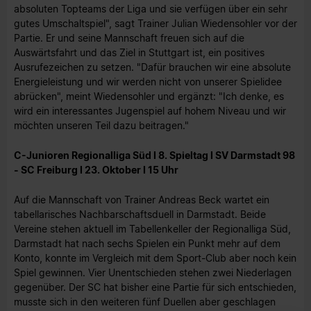
absoluten Topteams der Liga und sie verfügen über ein sehr
gutes Umschaltspiel", sagt Trainer Julian Wiedensohler vor der
Partie. Er und seine Mannschaft freuen sich auf die
Auswärtsfahrt und das Ziel in Stuttgart ist, ein positives
Ausrufezeichen zu setzen. "Dafür brauchen wir eine absolute
Energieleistung und wir werden nicht von unserer Spielidee
abrücken", meint Wiedensohler und ergänzt: "Ich denke, es
wird ein interessantes Jugenspiel auf hohem Niveau und wir
möchten unseren Teil dazu beitragen."
C-Junioren Regionalliga Süd I 8. Spieltag I SV Darmstadt 98
- SC Freiburg I 23. Oktober I 15 Uhr
Auf die Mannschaft von Trainer Andreas Beck wartet ein
tabellarisches Nachbarschaftsduell in Darmstadt. Beide
Vereine stehen aktuell im Tabellenkeller der Regionalliga Süd,
Darmstadt hat nach sechs Spielen ein Punkt mehr auf dem
Konto, konnte im Vergleich mit dem Sport-Club aber noch kein
Spiel gewinnen. Vier Unentschieden stehen zwei Niederlagen
gegenüber. Der SC hat bisher eine Partie für sich entschieden,
musste sich in den weiteren fünf Duellen aber geschlagen