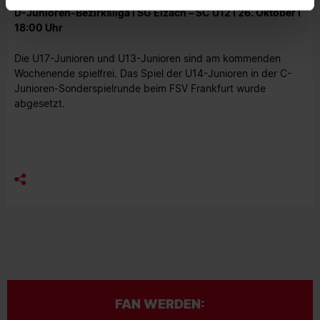
D-Junioren-Bezirksliga I SG Elzach – SC U12 I 26. Oktober I
18:00 Uhr
Die U17-Junioren und U13-Junioren sind am kommenden
Wochenende spielfrei. Das Spiel der U14-Junioren in der C-
Junioren-Sonderspielrunde beim FSV Frankfurt wurde
abgesetzt.
FAN WERDEN: