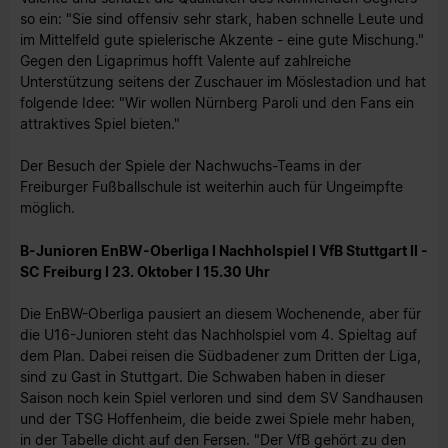
so ein: "Sie sind offensiv sehr stark, haben schnelle Leute und
im Mittelfeld gute spielerische Akzente - eine gute Mischung."
Gegen den Ligaprimus hofft Valente auf zahlreiche
Unterstützung seitens der Zuschauer im Möslestadion und hat
folgende Idee: "Wir wollen Nürnberg Paroli und den Fans ein
attraktives Spiel bieten."
Der Besuch der Spiele der Nachwuchs-Teams in der
Freiburger Fußballschule ist weiterhin auch für Ungeimpfte
möglich.
B-Junioren EnBW-Oberliga I Nachholspiel I VfB Stuttgart II -
SC Freiburg I 23. Oktober I 15.30 Uhr
Die EnBW-Oberliga pausiert an diesem Wochenende, aber für
die U16-Junioren steht das Nachholspiel vom 4. Spieltag auf
dem Plan. Dabei reisen die Südbadener zum Dritten der Liga,
sind zu Gast in Stuttgart. Die Schwaben haben in dieser
Saison noch kein Spiel verloren und sind dem SV Sandhausen
und der TSG Hoffenheim, die beide zwei Spiele mehr haben,
in der Tabelle dicht auf den Fersen. "Der VfB gehört zu den