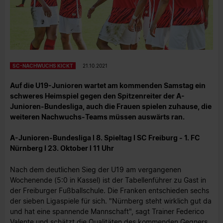
SC-NACHWUCHS KICKT
21.10.2021
Auf die U19-Junioren wartet am kommenden Samstag ein
schweres Heimspiel gegen den Spitzenreiter der A-
Junioren-Bundesliga, auch die Frauen spielen zuhause, die
weiteren Nachwuchs-Teams müssen auswärts ran.
A-Junioren-Bundesliga I 8. Spieltag I SC Freiburg - 1. FC
Nürnberg I 23. Oktober I 11 Uhr
Nach dem deutlichen Sieg der U19 am vergangenen
Wochenende (5:0 in Kassel) ist der Tabellenführer zu Gast in
der Freiburger Fußballschule. Die Franken entschieden sechs
der sieben Ligaspiele für sich. "Nürnberg steht wirklich gut da
und hat eine spannende Mannschaft", sagt Trainer Federico
Valente und schätzt die Qualitäten des kommenden Gegners