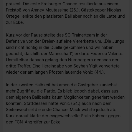
präsent. Die erste Freiburger Chance resultierte aus einem
Freistoß von Amney Moutassime (26.). Gästekeeper Nicolas
Ortegel lenkte den platzierten Ball aber noch an die Latte und
zur Ecke.
Kurz vor der Pause stellte das SC-Trainerteam in der
Defensive von der Dreier- auf eine Viererkette um. „Die Jungs
sind nicht richtig in die Duelle gekommen und wir haben
gedacht, das hilft der Mannschaft“, erklärte Federico Valente.
Unmittelbar danach gelang den Nürnbergern dennoch der
dritte Treffer. Eine Hereingabe von Seyhan Yigit verwertete
wieder der am langen Pfosten lauernde Vonic (44.).
In der zweiten Halbzeit bekamen die Gastgeber zunächst
mehr Zugriff au die Partie. Es blieb jedoch dabei, dass aus
dem eigenen Ballbesitz kaum Möglichkeiten generiert werden
konnten. Stattdessen hatte Vonic (54.) auch nach dem
Seitenwechsel die erste Chance, Mack wehrte jedoch ab.
Kurz darauf klärte der eingewechselte Philip Fahrner gegen
den FCN-Angreifer zur Ecke.