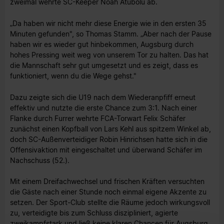
zweimal wehrte SC-Keeper Noah Atubolu ab.
„Da haben wir nicht mehr diese Energie wie in den ersten 35
Minuten gefunden", so Thomas Stamm. „Aber nach der Pause
haben wir es wieder gut hinbekommen, Augsburg durch
hohes Pressing weit weg von unserem Tor zu halten. Das hat
die Mannschaft sehr gut umgesetzt und es zeigt, dass es
funktioniert, wenn du die Wege gehst."
Dazu zeigte sich die U19 nach dem Wiederanpfiff erneut
effektiv und nutzte die erste Chance zum 3:1. Nach einer
Flanke durch Furrer wehrte FCA-Torwart Felix Schäfer
zunächst einen Kopfball von Lars Kehl aus spitzem Winkel ab,
doch SC-Außenverteidiger Robin Hinrichsen hatte sich in die
Offensivaktion mit eingeschaltet und überwand Schäfer im
Nachschuss (52.).
Mit einem Dreifachwechsel und frischen Kräften versuchten
die Gäste nach einer Stunde noch einmal eigene Akzente zu
setzen. Der Sport-Club stellte die Räume jedoch wirkungsvoll
zu, verteidigte bis zum Schluss diszipliniert, agierte
zweikampfstark und ließ keine klaren Chancen für Augsburg