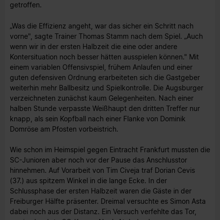
getroffen.
„Was die Effizienz angeht, war das sicher ein Schritt nach
vorne", sagte Trainer Thomas Stamm nach dem Spiel. „Auch
wenn wir in der ersten Halbzeit die eine oder andere
Kontersituation noch besser hätten ausspielen können." Mit
einem variablen Offensivspiel, frühem Anlaufen und einer
guten defensiven Ordnung erarbeiteten sich die Gastgeber
weiterhin mehr Ballbesitz und Spielkontrolle. Die Augsburger
verzeichneten zunächst kaum Gelegenheiten. Nach einer
halben Stunde verpasste Weißhaupt den dritten Treffer nur
knapp, als sein Kopfball nach einer Flanke von Dominik
Domröse am Pfosten vorbeistrich.
Wie schon im Heimspiel gegen Eintracht Frankfurt mussten die
SC-Junioren aber noch vor der Pause das Anschlusstor
hinnehmen. Auf Vorarbeit von Tim Civeja traf Dorian Cevis
(37.) aus spitzem Winkel in die lange Ecke. In der
Schlussphase der ersten Halbzeit waren die Gäste in der
Freiburger Hälfte präsenter. Dreimal versuchte es Simon Asta
dabei noch aus der Distanz. Ein Versuch verfehlte das Tor,