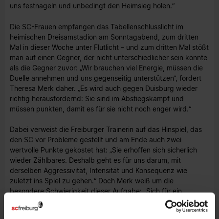
uns festnageln und unbedingt den Heimsieg holen.“
Die SC-Frauen empfangen das Tabellenschlusslicht im
heimischen Dreisamstadion am Sonntagabend, zum dritten
Mal in dieser Woche unter Flutlicht – und zum dritten Mal stößt
man auf einen Gegner, der nicht unterschiedlicher sein könnte
als die Gegner zuvor: „Wir brauchen viel Energie, müssen die
Duelle annehmen und uns gegenseitig unterstützen“, fordert
Theresa Merk daher. „Es wird auch gegen Duisburg wieder
richtig herausfordernd: Sie sind im Abstiegskampf und
müssen punkten, damit es für sie nicht noch enger wird.“
Dabei verweist die Freiburger Trainerin auf das Hinspiel, das
den SC vor Probleme gestellt und am Ende auch zwei
wertvolle Punkte gekostet hat: „Sie erhoffen sich sicherlich
wieder Zählbares. Deshalb geht es für uns darum, mit
derselben Aggressivität, Intensität und Konsequenz wie
zuletzt ins Spiel zu gehen.“ Doch Merk weiß um die
besondere Schwierigkeit dieser Aufgabe: „Sich für ein
Pokalspiel gegen Frankfurt zu motivieren ist verhältnismäßig
einfach, dieselbe Leidenschaft musst du aber auch gegen