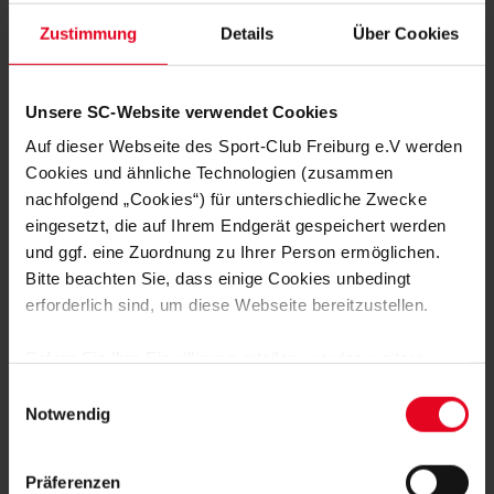
Duisburg in der Liga im dritten Spiel der Woche
hinbekommen.“
Zustimmung
Details
Über Cookies
Zumal sich der MSV im Winter gleich mehrfach verstärkt hat:
Zuletzt standen alle vier Winter-Neuzugänge in der
Unsere SC-Website verwendet Cookies
Duisburger Startelf, konnten aber die beiden Niederlagen
Auf dieser Webseite des Sport-Club Freiburg e.V werden
gegen den 1. FC Nürnberg und die TSG Hoffenheim nicht
verhindern. Auf Freiburger Seite hingegen bleibt personell
Cookies und ähnliche Technologien (zusammen
alles beim Alten: Lena Nuding (Aufbautraining nach
nachfolgend „Cookies“) für unterschiedliche Zwecke
Knieverletzung), Kim Fellhauer (Knieverletzung), Meret Felde
eingesetzt, die auf Ihrem Endgerät gespeichert werden
(schwanger), Chiara Bouziane (Aufbautraining) und Svenja
und ggf. eine Zuordnung zu Ihrer Person ermöglichen.
Fölmli (Kreuzbandriss) stehen weiterhin nicht zur Verfügung.
Bitte beachten Sie, dass einige Cookies unbedingt
erforderlich sind, um diese Webseite bereitzustellen.
Niklas Batsch
Foto: Oliver Kälke / DeFodi Images
Sofern Sie Ihre Einwilligung erteilen, werden weitere
Cookies eingesetzt mittels derer auch personenbezogene
Einwilligungsauswahl
Daten von Ihnen (z.B. persönlichen Identifikatoren oder
Notwendig
IP-Adressen) verarbeitet werden. Durch Klicken auf den
„Alle Cookies zulassen“-Button stimmen Sie der
Präferenzen
Speicherung aller aufgeführten Cookies und der