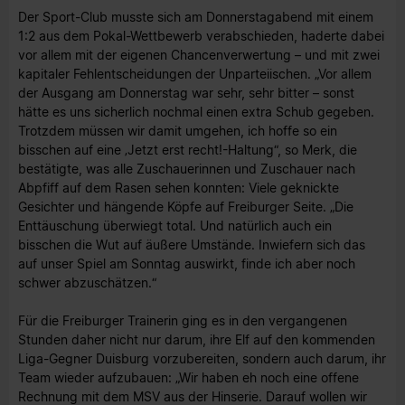
Der Sport-Club musste sich am Donnerstagabend mit einem
1:2 aus dem Pokal-Wettbewerb verabschieden, haderte dabei
vor allem mit der eigenen Chancenverwertung – und mit zwei
kapitaler Fehlentscheidungen der Unparteiischen. „Vor allem
der Ausgang am Donnerstag war sehr, sehr bitter – sonst
hätte es uns sicherlich nochmal einen extra Schub gegeben.
Trotzdem müssen wir damit umgehen, ich hoffe so ein
bisschen auf eine ‚Jetzt erst recht!-Haltung“, so Merk, die
bestätigte, was alle Zuschauerinnen und Zuschauer nach
Abpfiff auf dem Rasen sehen konnten: Viele geknickte
Gesichter und hängende Köpfe auf Freiburger Seite. „Die
Enttäuschung überwiegt total. Und natürlich auch ein
bisschen die Wut auf äußere Umstände. Inwiefern sich das
auf unser Spiel am Sonntag auswirkt, finde ich aber noch
schwer abzuschätzen.“
Für die Freiburger Trainerin ging es in den vergangenen
Stunden daher nicht nur darum, ihre Elf auf den kommenden
Liga-Gegner Duisburg vorzubereiten, sondern auch darum, ihr
Team wieder aufzubauen: „Wir haben eh noch eine offene
Rechnung mit dem MSV aus der Hinserie. Darauf wollen wir