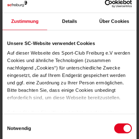
MITGLIED WERDEN
Zustimmung
Details
Über Cookies
ZUR ANMELDUNG
Unsere SC-Website verwendet Cookies
Auf dieser Webseite des Sport-Club Freiburg e.V werden
Cookies und ähnliche Technologien (zusammen
nachfolgend „Cookies“) für unterschiedliche Zwecke
NOCH FRAGEN?
eingesetzt, die auf Ihrem Endgerät gespeichert werden
und ggf. eine Zuordnung zu Ihrer Person ermöglichen.
Bitte beachten Sie, dass einige Cookies unbedingt
0761-38551-0
erforderlich sind, um diese Webseite bereitzustellen.
Sofern Sie Ihre Einwilligung erteilen, werden weitere
Cookies eingesetzt mittels derer auch personenbezogene
Einwilligungsauswahl
Daten von Ihnen (z.B. persönlichen Identifikatoren oder
Notwendig
NEWSLETTER
IP-Adressen) verarbeitet werden. Durch Klicken auf den