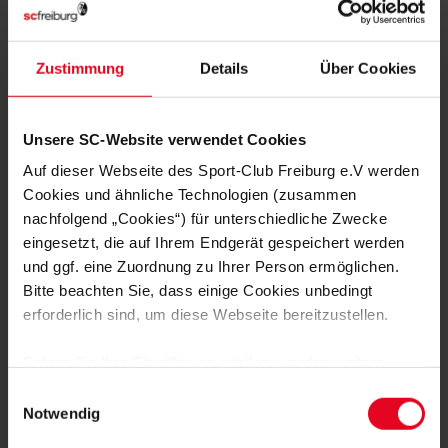
MITGLIED WERDEN
Zustimmung
Details
Über Cookies
ZUR ANMELDUNG
Unsere SC-Website verwendet Cookies
Auf dieser Webseite des Sport-Club Freiburg e.V werden
Cookies und ähnliche Technologien (zusammen
nachfolgend „Cookies“) für unterschiedliche Zwecke
NOCH FRAGEN?
eingesetzt, die auf Ihrem Endgerät gespeichert werden
und ggf. eine Zuordnung zu Ihrer Person ermöglichen.
Bitte beachten Sie, dass einige Cookies unbedingt
0761-38551-0
erforderlich sind, um diese Webseite bereitzustellen.
Sofern Sie Ihre Einwilligung erteilen, werden weitere
Cookies eingesetzt mittels derer auch personenbezogene
Einwilligungsauswahl
Daten von Ihnen (z.B. persönlichen Identifikatoren oder
Notwendig
NEWSLETTER
IP-Adressen) verarbeitet werden. Durch Klicken auf den