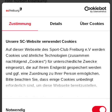
Foto: Norbert Kreienkamp
Zustimmung
Details
Über Cookies
MEHR NEWS
Unsere SC-Website verwendet Cookies
FRAUEN & MÄDCHEN
07.08.2026
Auf dieser Webseite des Sport-Club Freiburg e.V werden
LISA KARL ALS KAPITÄNIN BESTÄTIGT
Cookies und ähnliche Technologien (zusammen
nachfolgend „Cookies“) für unterschiedliche Zwecke
eingesetzt, die auf Ihrem Endgerät gespeichert werden
FRAUEN & MÄDCHEN
06.08.2026
DOPPELTE PREMIERE: BRUNOLD UND
und ggf. eine Zuordnung zu Ihrer Person ermöglichen.
VINCZE TREFFEN BEIM TEST
Bitte beachten Sie, dass einige Cookies unbedingt
erforderlich sind, um diese Webseite bereitzustellen.
FRAUEN & MÄDCHEN
05.08.2026
VIER SCHWEIZERINNEN IN
Sofern Sie Ihre Einwilligung erteilen, werden weitere
ÖSTERREICH – EIN INTERVIEW
Cookies eingesetzt mittels derer auch personenbezogene
Einwilligungsauswahl
Daten von Ihnen (z.B. persönlichen Identifikatoren oder
Notwendig