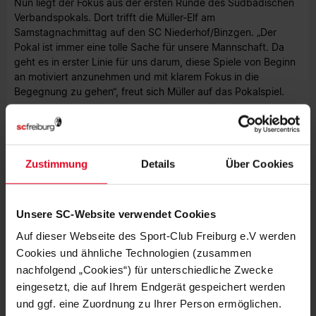
Nun liegt der Fokus aus der ersten Runde des Südbadischen
Verbandspokals. Dort trifft die Müller-Elf am
Samstagnachmittag auf den SC Niederhof/Binzgen. „Der
Pokal ist immer eine tolle Sache für unsere Mannschaft. Da
geht es in erster Linie für uns darum, diese Spiele von Beginn
an motiviert anzunehmen und mit klarem Fokus in die
Begegnung zu gehen“, freut sich Müller auf das Pokalspiel.
Weitere Spiele:
U15-Juniorinnen | TSV Münchingen – SC Freiburg | 04.
Zustimmung
Details
Über Cookies
Oktober | 16 Uhr
Foto: Norbert Kreienkamp
Unsere SC-Website verwendet Cookies
Auf dieser Webseite des Sport-Club Freiburg e.V werden
Cookies und ähnliche Technologien (zusammen
nachfolgend „Cookies“) für unterschiedliche Zwecke
eingesetzt, die auf Ihrem Endgerät gespeichert werden
MEHR NEWS
und ggf. eine Zuordnung zu Ihrer Person ermöglichen.