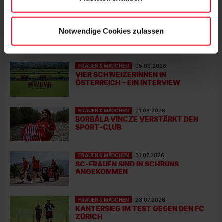
FRAUEN & MÄDCHEN
06.08.2026
DOPPELTE PREMIERE: BRUNOLD UND
Notwendige Cookies zulassen
VINCZE TREFFEN BEIM TEST
FRAUEN & MÄDCHEN
05.08.2026
VIER SCHWEIZERINNEN IN
ÖSTERREICH – EIN INTERVIEW
FRAUEN & MÄDCHEN
01.08.2026
BORBÁLA VINCZE VERSTÄRKT DEN
SPORT-CLUB
FRAUEN & MÄDCHEN
31.07.2026
SC-FRAUEN SIND IN SCHRUNS
ANGEKOMMEN
FRAUEN & MÄDCHEN
28.07.2026
KANTERSIEG IM TEST GEGEN DEN FC
ZÜRICH