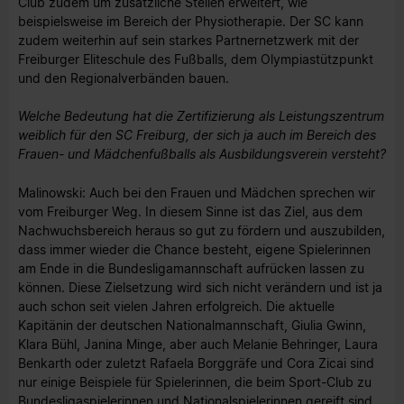
Club zudem um zusätzliche Stellen erweitert, wie
beispielsweise im Bereich der Physiotherapie. Der SC kann
zudem weiterhin auf sein starkes Partnernetzwerk mit der
Freiburger Eliteschule des Fußballs, dem Olympiastützpunkt
und den Regionalverbänden bauen.
Welche Bedeutung hat die Zertifizierung als Leistungszentrum
weiblich für den SC Freiburg, der sich ja auch im Bereich des
Frauen- und Mädchenfußballs als Ausbildungsverein versteht?
Malinowski: Auch bei den Frauen und Mädchen sprechen wir
vom Freiburger Weg. In diesem Sinne ist das Ziel, aus dem
Nachwuchsbereich heraus so gut zu fördern und auszubilden,
dass immer wieder die Chance besteht, eigene Spielerinnen
am Ende in die Bundesligamannschaft aufrücken lassen zu
können. Diese Zielsetzung wird sich nicht verändern und ist ja
auch schon seit vielen Jahren erfolgreich. Die aktuelle
Kapitänin der deutschen Nationalmannschaft, Giulia Gwinn,
Klara Bühl, Janina Minge, aber auch Melanie Behringer, Laura
Benkarth oder zuletzt Rafaela Borggräfe und Cora Zicai sind
nur einige Beispiele für Spielerinnen, die beim Sport-Club zu
Bundesligaspielerinnen und Nationalspielerinnen gereift sind.