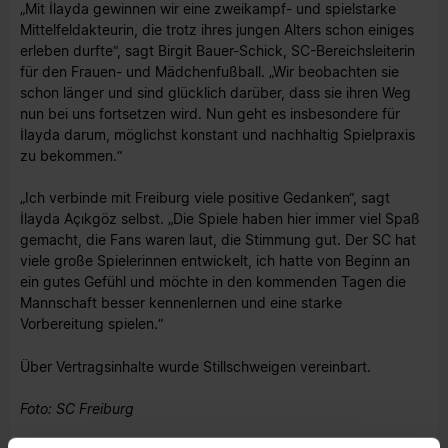
„Mit İlayda gewinnen wir eine zweikampf- und spielstarke
Mittelfeldakteurin, die trotz ihres jungen Alters schon einiges
erleben durfte“, sagt Birgit Bauer-Schick, SC-Bereichsleiterin
für den Frauen- und Mädchenfußball. „Wir beobachten sie
schon länger und sind glücklich darüber, dass sie ihren Weg
nun bei uns fortsetzen wird. Nun geht es insbesondere für
İlayda darum, möglichst konstant und nachhaltig Spielpraxis
zu bekommen.“
„Ich verbinde mit Freiburg viele positive Gedanken“, sagt
İlayda Açıkgöz selbst. „Die Spiele haben hier immer viel Spaß
gemacht, die Fans waren laut, die Stimmung gut. Der SC hat
viele große Spielerinnen entwickelt, ich hatte von Beginn an
ein gutes Gefühl und möchte in den kommenden Tagen die
Mannschaft besser kennenlernen und eine starke
Vorbereitung spielen.“
Über Vertragsinhalte wurde Stillschweigen vereinbart.
Foto: SC Freiburg