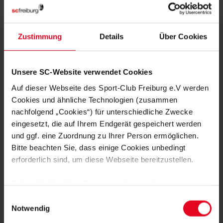
Zustimmung
Details
Über Cookies
MEHR NEWS
FRAUEN & MÄDCHEN
07.08.2026
Unsere SC-Website verwendet Cookies
LISA KARL ALS KAPITÄNIN BESTÄTIGT
Auf dieser Webseite des Sport-Club Freiburg e.V werden
Cookies und ähnliche Technologien (zusammen
nachfolgend „Cookies“) für unterschiedliche Zwecke
FRAUEN & MÄDCHEN
06.08.2026
DOPPELTE PREMIERE: BRUNOLD UND
eingesetzt, die auf Ihrem Endgerät gespeichert werden
VINCZE TREFFEN BEIM TEST
und ggf. eine Zuordnung zu Ihrer Person ermöglichen.
Bitte beachten Sie, dass einige Cookies unbedingt
erforderlich sind, um diese Webseite bereitzustellen.
FRAUEN & MÄDCHEN
05.08.2026
VIER SCHWEIZERINNEN IN
ÖSTERREICH – EIN INTERVIEW
Sofern Sie Ihre Einwilligung erteilen, werden weitere
Cookies eingesetzt mittels derer auch personenbezogene
Einwilligungsauswahl
FRAUEN & MÄDCHEN
01.08.2026
Daten von Ihnen (z.B. persönlichen Identifikatoren oder
Notwendig
BORBÁLA VINCZE VERSTÄRKT DEN
IP-Adressen) verarbeitet werden. Durch Klicken auf den
SPORT-CLUB