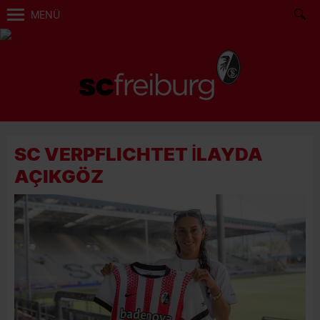
MENÜ
SC VERPFLICHTET İLAYDA
AÇIKGÖZ