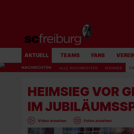
AKTUELL
TEAMS
FANS
VEREI
NACHRICHTEN
ALLE NACHRICHTEN
MÄNNER
F
HEIMSIEG VOR GR
M JUBILÄUMSSP
Video ansehen
Fotos ansehen