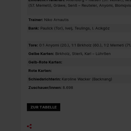
(57. Memeti), Gräwe, Senß – Reuteler, Anyomi, Blomqvist
Trainer:
Niko Arnautis
Bank:
Paulick (Tor), Ivelj, Teulings, I. Acikgöz
Tore:
0:1 Anyomi (20.), 1:1 Birkholz (60.), 1:2 Memeti (71.
Gelbe Karten:
Birkholz, Stierli, Karl – Lührßen
Gelb-Rote Karten:
Rote Karten:
Schiedsrichterin:
Karoline Wacker (Backnang)
Zuschauer/innen:
8.698
ZUR TABELLE