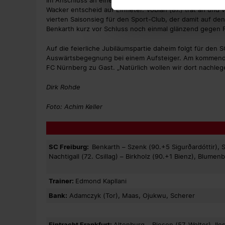
Im Anschluss an einen Eckball unterlief Pia-Sophie Wolte
Wacker entscheid auf Elfmeter. Vobian (87.) trat an und
vierten Saisonsieg für den Sport-Club, der damit auf den
Benkarth kurz vor Schluss noch einmal glänzend gegen 
Auf die feierliche Jubiläumspartie daheim folgt für den 
Auswärtsbegegnung bei einem Aufsteiger. Am kommenden
FC Nürnberg zu Gast. „Natürlich wollen wir dort nachlege
Dirk Rohde
Foto: Achim Keller
SC Freiburg:
Benkarth – Szenk (90.+5 Sigurðardóttir), St
Nachtigall (72. Csillag) – Birkholz (90.+1 Bienz), Blumen
Trainer:
Edmond Kapllani
Bank:
Adamczyk (Tor), Maas, Ojukwu, Scherer
Eintracht Frankfurt:
Altenburg – Riesen (57. Wolter), Ile