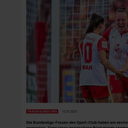
FRAUEN & MÄDCHEN
12.10.2025
Die Bundesliga-Frauen des Sport-Club haben am sechste
gewonnen. Trotz eines zweimaligen Rückstands sorgten 