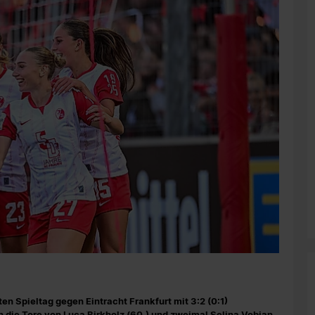
n Spieltag gegen Eintracht Frankfurt mit 3:2 (0:1)
die Tore von Luca Birkholz (60.) und zweimal Selina Vobian