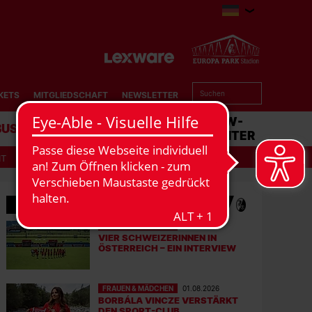
KETS
MITGLIEDSCHAFT
NEWSLETTER
BUSINESS
STADION
MATCHCENTER
IT
MEHR NEWS
FRAUEN & MÄDCHEN
05.08.2026
VIER SCHWEIZERINNEN IN
ÖSTERREICH – EIN INTERVIEW
FRAUEN & MÄDCHEN
01.08.2026
BORBÁLA VINCZE VERSTÄRKT
DEN SPORT-CLUB