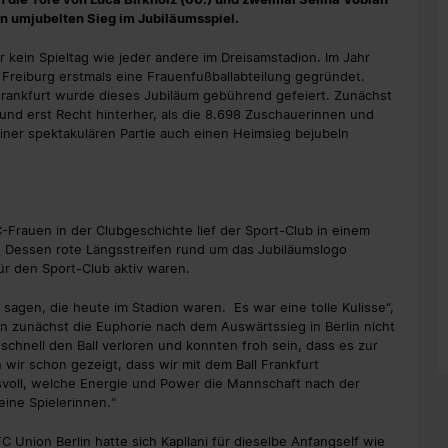
nen umjubelten Sieg im Jubiläumsspiel.
 kein Spieltag wie jeder andere im Dreisamstadion. Im Jahr
 Freiburg erstmals eine Frauenfußballabteilung gegründet.
 Frankfurt wurde dieses Jubiläum gebührend gefeiert. Zunächst
und erst Recht hinterher, als die 8.698 Zuschauerinnen und
ner spektakulären Partie auch einen Heimsieg bejubeln
-Frauen in der Clubgeschichte lief der Sport-Club in einem
f. Dessen rote Längsstreifen rund um das Jubiläumslogo
ür den Sport-Club aktiv waren.
sagen, die heute im Stadion waren. Es war eine tolle Kulisse“,
 zunächst die Euphorie nach dem Auswärtssieg in Berlin nicht
schnell den Ball verloren und konnten froh sein, dass es zur
 wir schon gezeigt, dass wir mit dem Ball Frankfurt
svoll, welche Energie und Power die Mannschaft nach der
eine Spielerinnen.“
Union Berlin hatte sich Kapllani für dieselbe Anfangself wie