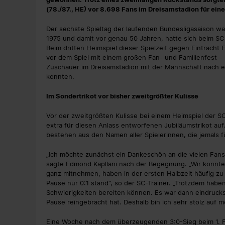
(78./87., HE) vor 8.698 Fans im Dreisamstadion für ei
Der sechste Spieltag der laufenden Bundesligasaison war
1975 und damit vor genau 50 Jahren, hatte sich beim SC
Beim dritten Heimspiel dieser Spielzeit gegen Eintracht
vor dem Spiel mit einem großen Fan- und Familienfest – 
Zuschauer im Dreisamstadion mit der Mannschaft nach ei
konnten.
Im Sondertrikot vor bisher zweitgrößter Kulisse
Vor der zweitgrößten Kulisse bei einem Heimspiel der SC
extra für diesen Anlass entworfenen Jubiläumstrikot au
bestehen aus den Namen aller Spielerinnen, die jemals f
„Ich möchte zunächst ein Dankeschön an die vielen Fans 
sagte Edmond Kapllani nach der Begegnung. „Wir konnten
ganz mitnehmen, haben in der ersten Halbzeit häufig zu 
Pause nur 0:1 stand“, so der SC-Trainer. „Trotzdem haben
Schwierigkeiten bereiten können. Es war dann eindruck
Pause reingebracht hat. Deshalb bin ich sehr stolz auf m
Eine Woche nach dem überzeugenden 3:0-Sieg beim 1. FC 