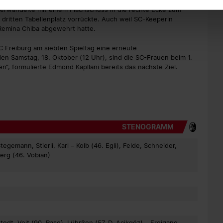
r ein Handspiel im eigenen Strafraum, Schiedsrichterin Karoline
 verwandelte mit einem Flachschuss in die rechte Ecke zum
 dritten Tabellenplatz vorrückte. Auch weil SC-Keeperin
Remina Chiba abgewehrt hatte.
SC Freiburg am siebten Spieltag eine erneute
 Samstag, 18. Oktober (12 Uhr), sind die SC-Frauen beim 1.
n“, formulierte Edmond Kapllani bereits das nächste Ziel.
STENOGRAMM
egemann, Stierli, Karl – Kolb (46. Egli), Felde, Schneider,
berg (46. Vobian)
stedt, Veit (90. Raso), Lührßen (57. D. Acikgöz) – Freigang