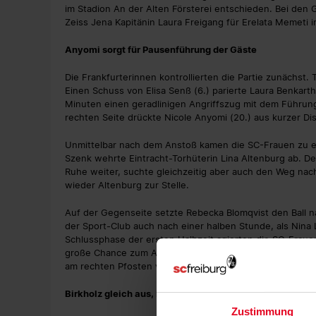
im Stadion An der Alten Försterei entschieden. Bei den
Zeiss Jena Kapitänin Laura Freigang für Erelata Memeti i
Anyomi sorgt für Pausenführung der Gäste
Die Frankfurterinnen kontrollierten die Partie zunächst. 
Einen Schuss von Elisa Senß (6.) parierte Laura Benka
Minuten einen geradlinigen Angriffszug mit dem Führung
rechten Seite drückte Nicole Anyomi (20.) aus kurzer Dis
Unmittelbar nach dem Anstoß kamen die SC-Frauen zu e
Szenk wehrte Eintracht-Torhüterin Lina Altenburg ab. De
Ruhe weiter, suchte gleichzeitig aber auch den Weg nac
wieder Altenburg zur Stelle.
Auf der Gegenseite setzte Rebecka Blomqvist den Ball n
der Sport-Club auch nach einer halben Stunde, als Nina L
Schlussphase der ersten Halbzeit agierten die SC-Frauen m
große Chance zum Ausgleich. Eine flache Hereingabe vo
am rechten Pfosten vorbei.
Birkholz gleich aus, Memeti trifft für Frankfurt
Zustimmung