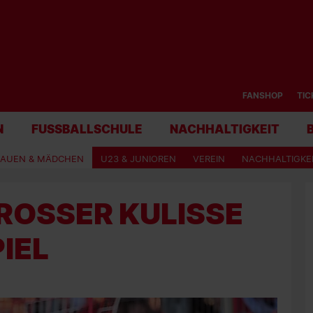
FANSHOP
TIC
N
FUSSBALLSCHULE
NACHHALTIGKEIT
RAUEN & MÄDCHEN
U23 & JUNIOREN
VEREIN
NACHHALTIGKE
OSSER KULISSE I
IEL