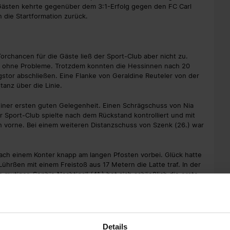
 Gästen kehrte gegenüber dem 3:1-Erfolg gegen den FC Carl
n die Startformation zurück.
Torchancen für die Gäste ließ der Sport-Club aber nicht zu.
rth ohne Probleme. Trotzdem konnten die Hessinnen nach 20
stor abschließen. Eine Flanke von Geraldine Reuteler von der
tanz über die Linie.
iner ersten guten Gelegenheit. Einen Schrägschuss von Nia
r Sport-Club spielte nach dem Rückstand kontrolliert und mit
h vorne. Bei einem weiteren Distanzschuss von Szenk (26.) war
ach einem Konter knapp am langen Pfosten vorbei. Glück hatte
ührßen mit einem Freistoß aus 17 Metern die Latte traf. In der
utiger. Sophie Nachtigall (41.) bot sich schließlich die erste
n Lisa Kolb schoss die Angreiferin per Direktabnahme knapp
Details