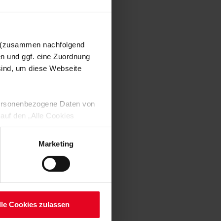
n (zusammen nachfolgend
en und ggf. eine Zuordnung
 sind, um diese Webseite
 personenbezogene Daten von
 auf den „Alle Cookies
enden Verarbeitung Ihrer
 Art. 6 Abs. 1 lit. a DSGVO
Marketing
lauben“-Button bestätigen.
setzt. Ihre etwaig erteilten
serer
lle Cookies zulassen