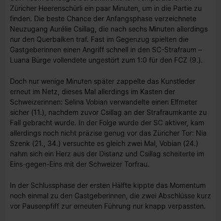
Züricher Heerenschürli ein paar Minuten, um in die Partie zu
finden. Die beste Chance der Anfangsphase verzeichnete
Neuzugang Aurélie Csillag, die nach sechs Minuten allerdings
nur den Querbalken traf. Fast im Gegenzug spielten die
Gastgeberinnen einen Angriff schnell in den SC-Strafraum –
Luana Bürge vollendete ungestört zum 1:0 für den FCZ (9.).
Doch nur wenige Minuten später zappelte das Kunstleder
erneut im Netz, dieses Mal allerdings im Kasten der
Schweizerinnen: Selina Vobian verwandelte einen Elfmeter
sicher (11.), nachdem zuvor Csillag an der Strafraumkante zu
Fall gebracht wurde. In der Folge wurde der SC aktiver, kam
allerdings noch nicht präzise genug vor das Züricher Tor: Nia
Szenk (21., 34.) versuchte es gleich zwei Mal, Vobian (24.)
nahm sich ein Herz aus der Distanz und Csillag scheiterte im
Eins-gegen-Eins mit der Schweizer Torfrau.
In der Schlussphase der ersten Hälfte kippte das Momentum
noch einmal zu den Gastgeberinnen, die zwei Abschlüsse kurz
vor Pausenpfiff zur erneuten Führung nur knapp verpassten.