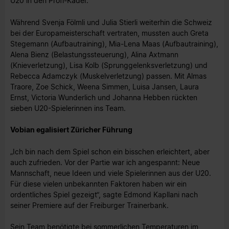
U20 in den Profi-Kader.
Während Svenja Fölmli und Julia Stierli weiterhin die Schweiz
bei der Europameisterschaft vertraten, mussten auch Greta
Stegemann (Aufbautraining), Mia-Lena Maas (Aufbautraining),
Alena Bienz (Belastungssteuerung), Alina Axtmann
(Knieverletzung), Lisa Kolb (Sprunggelenksverletzung) und
Rebecca Adamczyk (Muskelverletzung) passen. Mit Almas
Traore, Zoe Schick, Weena Simmen, Luisa Jansen, Laura
Ernst, Victoria Wunderlich und Johanna Hebben rückten
sieben U20-Spielerinnen ins Team.
Vobian egalisiert Züricher Führung
„Ich bin nach dem Spiel schon ein bisschen erleichtert, aber
auch zufrieden. Vor der Partie war ich angespannt: Neue
Mannschaft, neue Ideen und viele Spielerinnen aus der U20.
Für diese vielen unbekannten Faktoren haben wir ein
ordentliches Spiel gezeigt“, sagte Edmond Kapllani nach
seiner Premiere auf der Freiburger Trainerbank.
Sein Team benötigte bei sommerlichen Temperaturen im