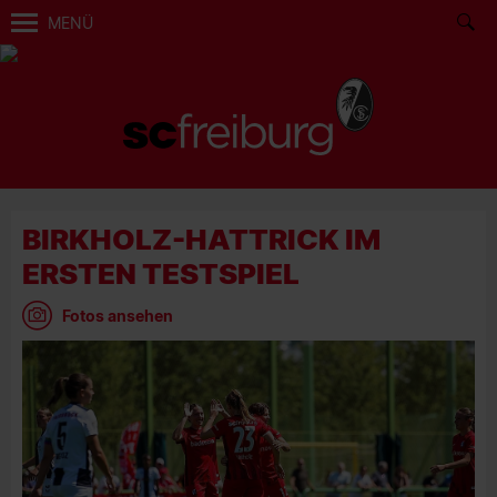
MENÜ
BIRKHOLZ-HATTRICK IM
ERSTEN TESTSPIEL
Fotos ansehen