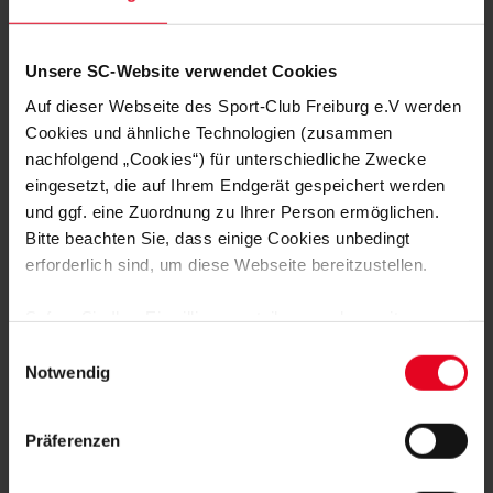
Unsere SC-Website verwendet Cookies
Auf dieser Webseite des Sport-Club Freiburg e.V werden
Cookies und ähnliche Technologien (zusammen
nachfolgend „Cookies“) für unterschiedliche Zwecke
WEITERE GALERIEN
eingesetzt, die auf Ihrem Endgerät gespeichert werden
FRAUEN & MÄDCHEN
06.08.2026
und ggf. eine Zuordnung zu Ihrer Person ermöglichen.
DIE BILDER ZUM 2:1-TESTSPIEL-
ERFOLG GEGEN NÜRNBERG
Bitte beachten Sie, dass einige Cookies unbedingt
erforderlich sind, um diese Webseite bereitzustellen.
06.08.2026
Sofern Sie Ihre Einwilligung erteilen, werden weitere
Cookies eingesetzt mittels derer auch personenbezogene
Einwilligungsauswahl
Daten von Ihnen (z.B. persönlichen Identifikatoren oder
Notwendig
IP-Adressen) verarbeitet werden. Durch Klicken auf den
06.08.2026
„Alle Cookies zulassen“-Button stimmen Sie der
Präferenzen
Speicherung aller aufgeführten Cookies und der
entsprechenden Verarbeitung Ihrer personenbezogenen