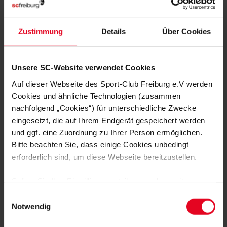
Zustimmung
Details
Über Cookies
MEHR NEWS
FRAUEN & MÄDCHEN
07.08.2026
Unsere SC-Website verwendet Cookies
LISA KARL ALS KAPITÄNIN BESTÄTIGT
Auf dieser Webseite des Sport-Club Freiburg e.V werden
Cookies und ähnliche Technologien (zusammen
FRAUEN & MÄDCHEN
06.08.2026
nachfolgend „Cookies“) für unterschiedliche Zwecke
DOPPELTE PREMIERE: BRUNOLD UND
eingesetzt, die auf Ihrem Endgerät gespeichert werden
VINCZE TREFFEN BEIM TEST
und ggf. eine Zuordnung zu Ihrer Person ermöglichen.
Bitte beachten Sie, dass einige Cookies unbedingt
FRAUEN & MÄDCHEN
05.08.2026
erforderlich sind, um diese Webseite bereitzustellen.
VIER SCHWEIZERINNEN IN
ÖSTERREICH – EIN INTERVIEW
Sofern Sie Ihre Einwilligung erteilen, werden weitere
Cookies eingesetzt mittels derer auch personenbezogene
Einwilligungsauswahl
FRAUEN & MÄDCHEN
01.08.2026
BORBÁLA VINCZE VERSTÄRKT DEN
Daten von Ihnen (z.B. persönlichen Identifikatoren oder
Notwendig
SPORT-CLUB
IP-Adressen) verarbeitet werden. Durch Klicken auf den