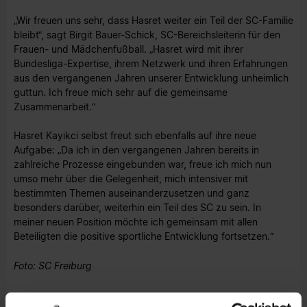
„Wir freuen uns sehr, dass Hasret weiter ein Teil der SC-Familie
bleibt“, sagt Birgit Bauer-Schick, SC-Bereichsleiterin für den
Frauen- und Mädchenfußball. „Hasret wird mit ihrer
Bundesliga-Expertise, ihrem Netzwerk und ihren Erfahrungen
aus den vergangenen Jahren unserer Entwicklung unheimlich
guttun. Ich freue mich sehr auf die gemeinsame
Zusammenarbeit.“
Hasret Kayikci selbst freut sich ebenfalls auf ihre neue
Aufgabe: „Da ich in den vergangenen Jahren bereits in
zahlreiche Prozesse eingebunden war, freue ich mich nun
umso mehr über die Gelegenheit, mich intensiver mit
bestimmten Themen auseinanderzusetzen und ganz
besonders darüber, weiterhin ein Teil des SC zu sein. In
meiner neuen Position möchte ich gemeinsam mit allen
Beteiligten die positive sportliche Entwicklung fortsetzen.“
Foto: SC Freiburg