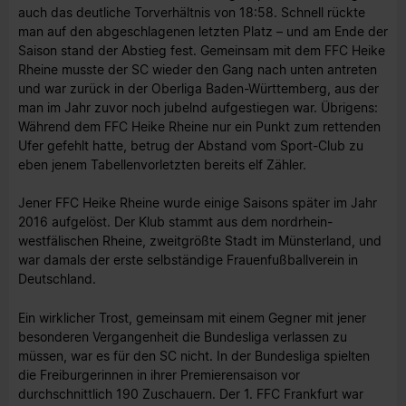
auch das deutliche Torverhältnis von 18:58. Schnell rückte
man auf den abgeschlagenen letzten Platz – und am Ende der
Saison stand der Abstieg fest. Gemeinsam mit dem FFC Heike
Rheine musste der SC wieder den Gang nach unten antreten
und war zurück in der Oberliga Baden-Württemberg, aus der
man im Jahr zuvor noch jubelnd aufgestiegen war. Übrigens:
Während dem FFC Heike Rheine nur ein Punkt zum rettenden
Ufer gefehlt hatte, betrug der Abstand vom Sport-Club zu
eben jenem Tabellenvorletzten bereits elf Zähler.
Jener FFC Heike Rheine wurde einige Saisons später im Jahr
2016 aufgelöst. Der Klub stammt aus dem nordrhein-
westfälischen Rheine, zweitgrößte Stadt im Münsterland, und
war damals der erste selbständige Frauenfußballverein in
Deutschland.
Ein wirklicher Trost, gemeinsam mit einem Gegner mit jener
besonderen Vergangenheit die Bundesliga verlassen zu
müssen, war es für den SC nicht. In der Bundesliga spielten
die Freiburgerinnen in ihrer Premierensaison vor
durchschnittlich 190 Zuschauern. Der 1. FFC Frankfurt war