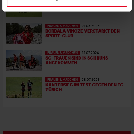
VIER SCHWEIZERINNEN IN
ÖSTERREICH – EIN INTERVIEW
FRAUEN & MÄDCHEN
01.08.2026
BORBÁLA VINCZE VERSTÄRKT DEN
SPORT-CLUB
FRAUEN & MÄDCHEN
31.07.2026
SC-FRAUEN SIND IN SCHRUNS
ANGEKOMMEN
FRAUEN & MÄDCHEN
28.07.2026
KANTERSIEG IM TEST GEGEN DEN FC
ZÜRICH