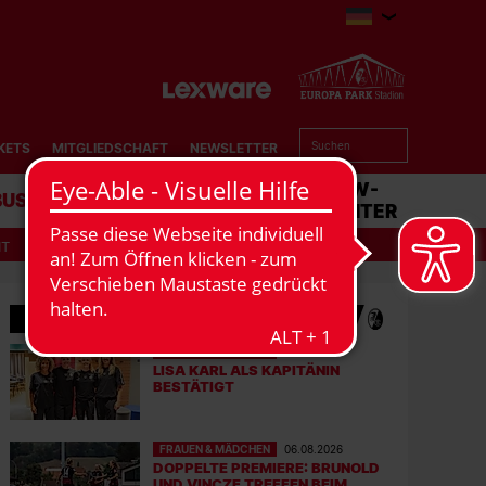
KETS
MITGLIEDSCHAFT
NEWSLETTER
BUSINESS
STADION
MATCHCENTER
IT
MEHR NEWS
FRAUEN & MÄDCHEN
07.08.2026
LISA KARL ALS KAPITÄNIN
BESTÄTIGT
FRAUEN & MÄDCHEN
06.08.2026
DOPPELTE PREMIERE: BRUNOLD
UND VINCZE TREFFEN BEIM