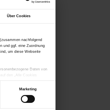
Über Cookies
n (zusammen nachfolgend
en und ggf. eine Zuordnung
 sind, um diese Webseite
 personenbezogene Daten von
 auf den „Alle Cookies
enden Verarbeitung Ihrer
 Art. 6 Abs. 1 lit. a DSGVO
Marketing
lauben“-Button bestätigen.
setzt. Ihre etwaig erteilten
serer