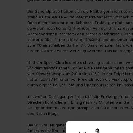
Die Generalprobe hatten sich die Freiburgerinnen nach d
stand es zur Pause – und Interimstrainer Nico Schneck m
Doch eigentlich starteten Schnecks Freiburgerinnen sehr 
da waren noch keine fünf Minuten von der Uhr. Es daue
Gastgeberinnen ihrerseits den ersten gefährlichen Angrif
konterte über ihre rechte Angriffsseite und bedienten di
zum 1:0 einschieben durfte (7.). Das ging zu einfach, wi
ersten Halbzeit waren viel zu gravierend. Das kann gege
Und der Sport-Club leistete sich wenig später einen wei
vor dem französischen Tor, ehe die Gastgeberinnen po
von Yanwen Wang zum 2:0 trafen (16.). In der Folge ka
hatte nach 37 Minuten per Freistoß noch die vielverspr
durch eigene Ballverluste und Ungenauigkeiten im Passs
Im zweiten Durchgang zeigten sich die Freiburgerinnen 
Strecken kontrollieren. Einzig nach 75 Minuten war die
Gastgeberinnen aus Dijon prompt zum 3:0 ausnutzten: Ma
des Nachmittags.
Die SC-Frauen gaben sich aber auch kurz vor Ende der
Anschlusstreffer – und das sollte sich auch auszeichnen.