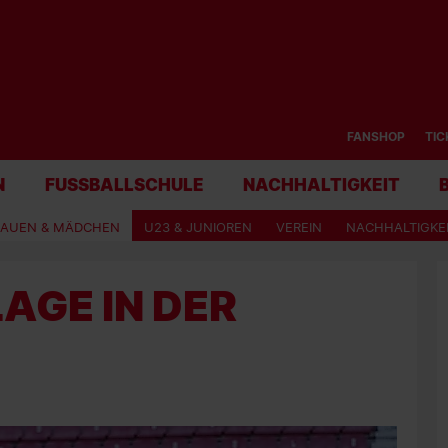
FANSHOP
TIC
N
FUSSBALLSCHULE
NACHHALTIGKEIT
RAUEN & MÄDCHEN
U23 & JUNIOREN
VEREIN
NACHHALTIGKE
AGE IN DER