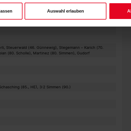
 unserem
Impressum
."
e (30. Grec), Declercq, Gay (30. Lavaud), Goetsch, Krezyman
lassen
Auswahl erlauben
A
serand (30. McGrady), Wang (46. Picard)
tierli, Steuerwald (46. Günnewig), Stegemann – Karich (70.
ian (80. Scholle), Martinez (80. Simmen), Gudorf
1 Schasching (85., HE), 3:2 Simmen (90.)