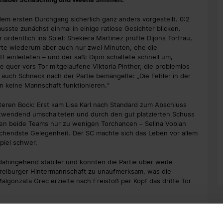
em ersten Durchgang sicherlich ganz anders vorgestellt. 0:2
usste zunächst einmal in einige ratlose Gesichter blicken.
ordentlich ins Spiel: Shekiera Martinez prüfte Dijons Torfrau,
rte wiederum aber auch nur zwei Minuten, ehe die
f einleiteten – und der saß: Dijon schaltete schnell um,
e quer vors Tor mitgelaufene Viktoria Pinther, die problemlos
e auch Schneck nach der Partie bemängelte: „Die Fehler in der
n keine Mannschaft funktionieren.“
teren Bock: Erst kam Lisa Karl nach Standard zum Abschluss
stwendend umschalteten und durch den gut platzierten Schuss
men beide Teams nur zu wenigen Torchancen – Selina Vobian
echendste Gelegenheit. Der SC machte sich das Leben vor allem
piel schwer.
dahingehend stabiler und konnten die Partie über weite
 Freiburger Hintermannschaft zu unaufmerksam, was die
lgonzata Grec erzielte nach Freistoß per Kopf das dritte Tor
 Begegnung nicht auf und bemühten sich um den
 „In der zweiten Halbzeit hat mehr funktioniert als im ersten