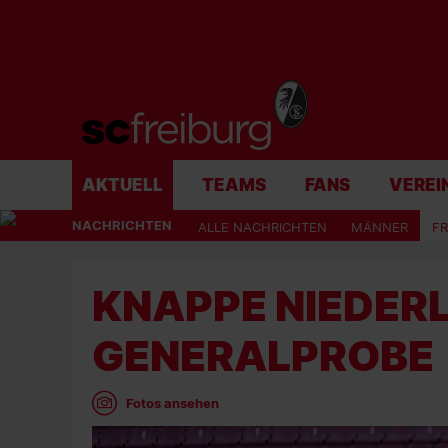
AKTUELL
TEAMS
FANS
VEREI
NACHRICHTEN
ALLE NACHRICHTEN
MÄNNER
F
KNAPPE NIEDERL
GENERALPROBE
Fotos ansehen