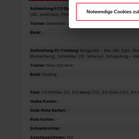
Datenschutzerklärung
und
Aufstellung FCO Dijon:
Talaslahti (46. Pinguet), Carag
Notwendige Cookies zu
(30. Jedlinska), Pinther (46. Wu), Taylor, Terchoun, Tis
Trainer:
Sébastien Joseph
Bank:
-
Aufstellung SC Freiburg:
Borggräfe – Karl (46. Egli), S
Blumenberg), Schneider (70. Scherer), Schasching – Vob
Trainer:
Nico Schneck
Bank:
Nuding
Tore:
1:0 Pinther (7.), 2:0 Wang (17.), 3:0 Grec (75.), 3:
Gelbe Karten:
-
Gelb-Rote Karten:
-
Rote Karten:
-
Schiedsrichter:
Zuschauer/innen:
150