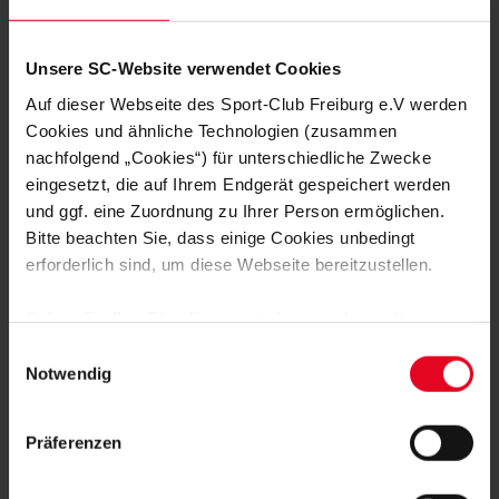
Unsere SC-Website verwendet Cookies
Auf dieser Webseite des Sport-Club Freiburg e.V werden
Cookies und ähnliche Technologien (zusammen
nachfolgend „Cookies“) für unterschiedliche Zwecke
WEITERE GALERIEN
eingesetzt, die auf Ihrem Endgerät gespeichert werden
FRAUEN & MÄDCHEN
06.08.2026
und ggf. eine Zuordnung zu Ihrer Person ermöglichen.
DIE BILDER ZUM 2:1-TESTSPIEL-
ERFOLG GEGEN NÜRNBERG
Bitte beachten Sie, dass einige Cookies unbedingt
erforderlich sind, um diese Webseite bereitzustellen.
06.08.2026
Sofern Sie Ihre Einwilligung erteilen, werden weitere
Cookies eingesetzt mittels derer auch personenbezogene
Einwilligungsauswahl
Daten von Ihnen (z.B. persönlichen Identifikatoren oder
Notwendig
06.08.2026
IP-Adressen) verarbeitet werden. Durch Klicken auf den
„Alle Cookies zulassen“-Button stimmen Sie der
Präferenzen
Speicherung aller aufgeführten Cookies und der
entsprechenden Verarbeitung Ihrer personenbezogenen
FRAUEN & MÄDCHEN
04.08.2026