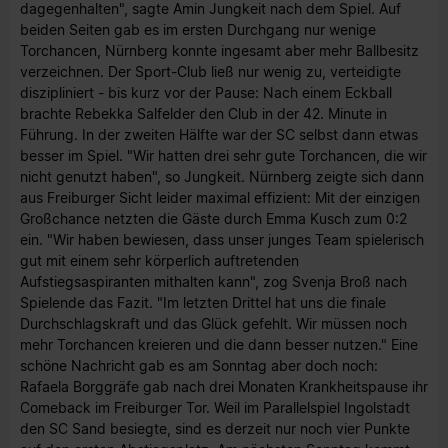
dagegenhalten", sagte Amin Jungkeit nach dem Spiel. Auf
beiden Seiten gab es im ersten Durchgang nur wenige
Torchancen, Nürnberg konnte ingesamt aber mehr Ballbesitz
verzeichnen. Der Sport-Club ließ nur wenig zu, verteidigte
diszipliniert - bis kurz vor der Pause: Nach einem Eckball
brachte Rebekka Salfelder den Club in der 42. Minute in
Führung. In der zweiten Hälfte war der SC selbst dann etwas
besser im Spiel. "Wir hatten drei sehr gute Torchancen, die wir
nicht genutzt haben", so Jungkeit. Nürnberg zeigte sich dann
aus Freiburger Sicht leider maximal effizient: Mit der einzigen
Großchance netzten die Gäste durch Emma Kusch zum 0:2
ein. "Wir haben bewiesen, dass unser junges Team spielerisch
gut mit einem sehr körperlich auftretenden
Aufstiegsaspiranten mithalten kann", zog Svenja Broß nach
Spielende das Fazit. "Im letzten Drittel hat uns die finale
Durchschlagskraft und das Glück gefehlt. Wir müssen noch
mehr Torchancen kreieren und die dann besser nutzen." Eine
schöne Nachricht gab es am Sonntag aber doch noch:
Rafaela Borggräfe gab nach drei Monaten Krankheitspause ihr
Comeback im Freiburger Tor. Weil im Parallelspiel Ingolstadt
den SC Sand besiegte, sind es derzeit nur noch vier Punkte