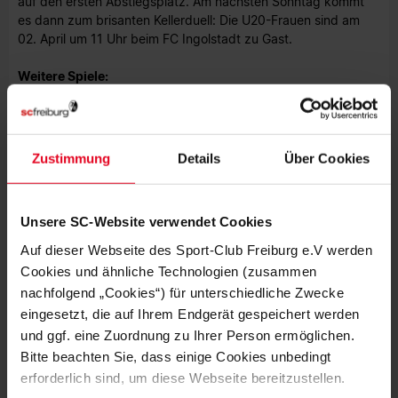
auf den ersten Abstiegsplatz. Am nächsten Sonntag kommt
es dann zum brisanten Kellerduell: Die U20-Frauen sind am
02. April um 11 Uhr beim FC Ingolstadt zu Gast.
Weitere Spiele:
U15 | 16. Spieltag | SC Freiburg - SV Eutingen | 0:1
Foto: Norbert Kreienkamp
Zustimmung
Details
Über Cookies
Unsere SC-Website verwendet Cookies
Auf dieser Webseite des Sport-Club Freiburg e.V werden
Cookies und ähnliche Technologien (zusammen
MEHR NEWS
nachfolgend „Cookies“) für unterschiedliche Zwecke
FRAUEN & MÄDCHEN
05.08.2026
eingesetzt, die auf Ihrem Endgerät gespeichert werden
VIER SCHWEIZERINNEN IN
und ggf. eine Zuordnung zu Ihrer Person ermöglichen.
ÖSTERREICH – EIN INTERVIEW
Bitte beachten Sie, dass einige Cookies unbedingt
erforderlich sind, um diese Webseite bereitzustellen.
FRAUEN & MÄDCHEN
01.08.2026