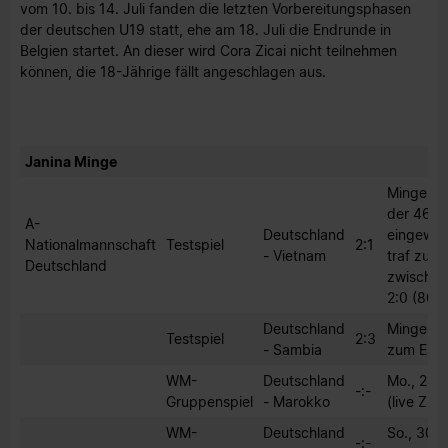
vom 10. bis 14. Juli fanden die letzten Vorbereitungsphasen
der deutschen U19 statt, ehe am 18. Juli die Endrunde in
Belgien startet. An dieser wird Cora Zicai nicht teilnehmen
können, die 18-Jährige fällt angeschlagen aus.
Janina Minge
Minge wu
der 46. 
A-
Deutschland
eingewec
Nationalmannschaft
Testspiel
2:1
- Vietnam
traf zum
Deutschland
zwischen
2:0 (80.).
Deutschland
Minge ka
Testspiel
2:3
- Sambia
zum Eins
WM-
Deutschland
Mo., 24.0
-:-
Gruppenspiel
- Marokko
(live ZDF
WM-
Deutschland
So., 30.0
-:-